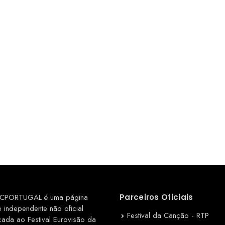
CPORTUGAL é uma página
Parceiros Oficiais
e independente não oficial
Festival da Canção - RTP
cada ao Festival Eurovisão da