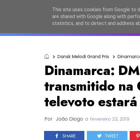
Início
Sobre a equipa
Contactos
Po
This site uses cookies from Google to de
are shared with Google along with perfo
ESC2027
JESC2026
F
statistics, and to detect and address a
Dansk Melodi Grand Prix
Dinamarc
Dinamarca: D
transmitido na
televoto estará
Por
João Diogo
a
fevereiro 23, 2019
SHARE
TWEET