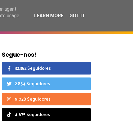
8 agosto 2026
er-agent
rate usage
LEARN MORE
GOT IT
CIAIS
CALENDÁRIO
Segue-nos!
32.352 Seguidores
2.854 Seguidores
9.028 Seguidores
4.675 Seguidores