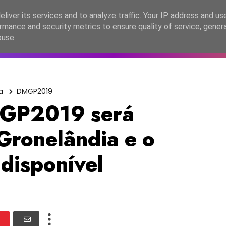
lítica de Privacidade
liver its services and to analyze traffic. Your IP address and us
rmance and security metrics to ensure quality of service, gene
C2026
EASC2026
PORTUGAL
LANÇAMENTOS
ESPE
buse.
a
DMGP2019
MGP2019 será
 Gronelândia e o
 disponível