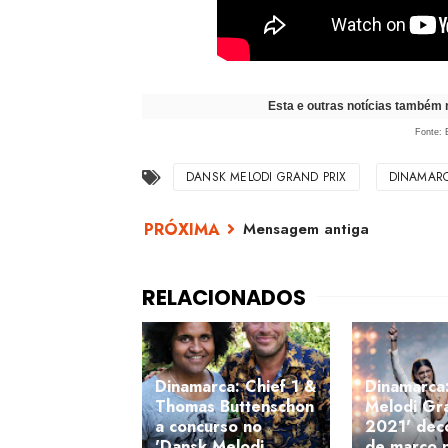
Esta e outras notícias também
Fonte: 
DANSK MELODI GRAND PRIX
DINAMAR
Mensagem antiga
Dinamarca: Chief 1 &
Dinamarca
Thomas Buttenschon
Melodi Gra
a concurso no
2021' dec
'Dansk Melodi
de março 