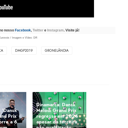
 no nosso
Facebook
,
Twitter
e
Instagram
. Visite já!
Eurovoix / Imagem e Vídeo: DR
CA
DMGP2019
GRONELÂNDIA
Dinamarca: Dansk
: 'Dansk
Melodi Grand Prix
nd Prix
regressa em 2024
orre a 6
apesar da terceira
num
não-qualificação