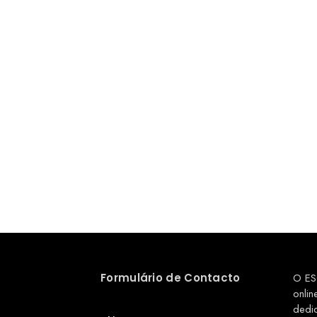
Formulário de Contacto
O ES
onlin
dedi