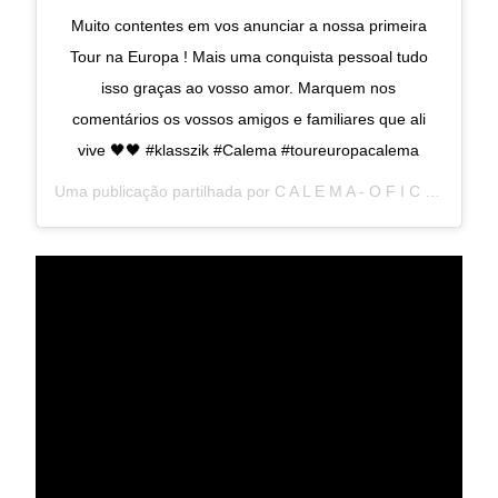
Muito contentes em vos anunciar a nossa primeira
Tour na Europa ! Mais uma conquista pessoal tudo
isso graças ao vosso amor. Marquem nos
comentários os vossos amigos e familiares que ali
vive 🖤🖤 #klasszik #Calema #toureuropacalema
Uma publicação partilhada por
C A L E M A - O F I C I A L
(@ca