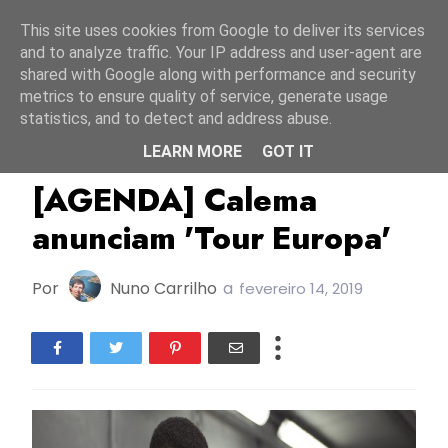
Início
7 agosto 2026
This site uses cookies from Google to deliver its services
and to analyze traffic. Your IP address and user-agent are
shared with Google along with performance and security
metrics to ensure quality of service, generate usage
statistics, and to detect and address abuse.
LEARN MORE
GOT IT
Agenda
Calema
FC2019
[AGENDA] Calema
anunciam 'Tour Europa'
Por
Nuno Carrilho
a
fevereiro 14, 2019