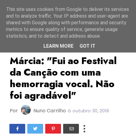
Início
7 agosto 2026
This site uses cookies from Google to deliver its services
and to analyze traffic. Your IP address and user-agent are
shared with Google along with performance and security
metrics to ensure quality of service, generate usage
statistics, and to detect and address abuse.
LEARN MORE
GOT IT
FC2017
Márcia
Novos Lançamentos
Márcia: "Fui ao Festival
da Canção com uma
hemorragia vocal. Não
foi agradável"
Por
Nuno Carrilho
a
outubro 30, 2018