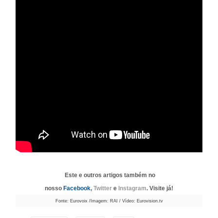
Este e outros artigos também no
nosso
Facebook
,
Twitter
e
Instagram
. Visite já!
Fonte: Eurovoix /Imagem: RAI / Vídeo: Eurovision.tv