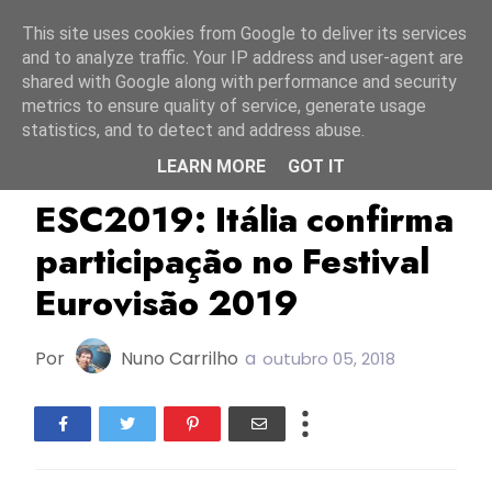
Início
6 agosto 2026
This site uses cookies from Google to deliver its services
and to analyze traffic. Your IP address and user-agent are
shared with Google along with performance and security
metrics to ensure quality of service, generate usage
statistics, and to detect and address abuse.
LEARN MORE
GOT IT
ESC2019
Itália
RAI
ESC2019: Itália confirma
participação no Festival
Eurovisão 2019
Por
Nuno Carrilho
a
outubro 05, 2018