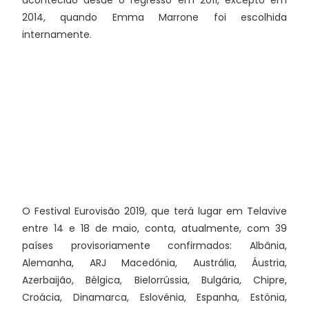
acontecido desde o regresso em 2011, excepto em
2014, quando Emma Marrone foi escolhida
internamente.
O Festival Eurovisão 2019, que terá lugar em Telavive
entre 14 e 18 de maio, conta, atualmente, com 39
países provisoriamente confirmados: Albânia,
Alemanha, ARJ Macedónia, Austrália, Áustria,
Azerbaijão, Bélgica, Bielorrússia, Bulgária, Chipre,
Croácia, Dinamarca, Eslovénia, Espanha, Estónia,