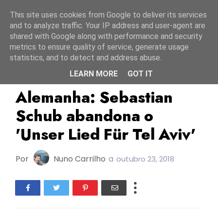
Início
7 agosto 2026
This site uses cookies from Google to deliver its services
and to analyze traffic. Your IP address and user-agent are
shared with Google along with performance and security
metrics to ensure quality of service, generate usage
statistics, and to detect and address abuse.
LEARN MORE
GOT IT
Alemanha
ESC2019
NDR
Alemanha: Sebastian
Schub abandona o
'Unser Lied Für Tel Aviv'
Por
Nuno Carrilho
a
outubro 23, 2018