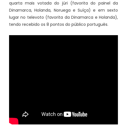
quarta mais votada do júri (favorita do painel da
Dinamarca, Holanda, Noruega e Suíça) e em sexto
lugar no televoto (favorita da Dinamarca e Holanda),
tendo recebido os 8 pontos do público português.