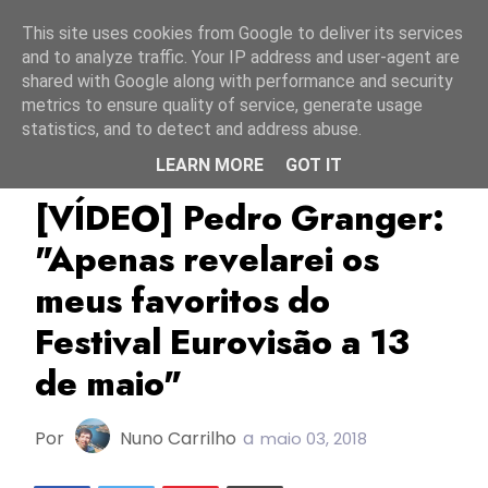
Início
7 agosto 2026
This site uses cookies from Google to deliver its services
and to analyze traffic. Your IP address and user-agent are
shared with Google along with performance and security
metrics to ensure quality of service, generate usage
statistics, and to detect and address abuse.
LEARN MORE
GOT IT
ESC2018
Escportugal
Pedro Granger
[VÍDEO] Pedro Granger:
"Apenas revelarei os
meus favoritos do
Festival Eurovisão a 13
de maio"
Por
Nuno Carrilho
a
maio 03, 2018