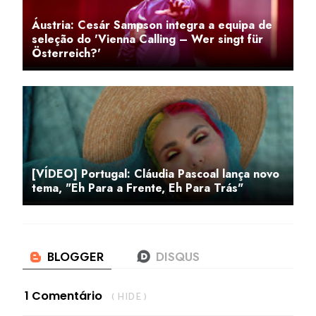
Áustria: Cesár Sampson integra a equipa de
seleção do 'Vienna Calling – Wer singt für
Österreich?'
[VÍDEO] Portugal: Cláudia Pascoal lança novo
tema, "Eh Para a Frente, Eh Para Trás"
1 Comentário
( HIDE )