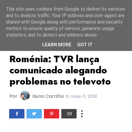
Início
7 agosto 2026
This site uses cookies from Google to deliver its services
and to analyze traffic. Your IP address and user-agent are
shared with Google along with performance and security
metrics to ensure quality of service, generate usage
statistics, and to detect and address abuse.
LEARN MORE
GOT IT
ESC2018
Roménia
The Humans
Roménia: TVR lança
comunicado alegando
problemas no televoto
Por
Nuno Carrilho
a
maio 11, 2018