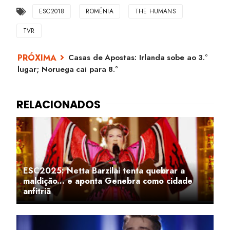
ESC2018
ROMÉNIA
THE HUMANS
TVR
Casas de Apostas: Irlanda sobe ao 3.º
lugar; Noruega cai para 8.º
ESC2025: Netta Barzilai tenta quebrar a
maldição... e aponta Genebra como cidade
anfitriã