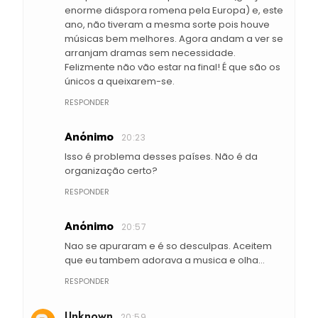
enorme diáspora romena pela Europa) e, este
ano, não tiveram a mesma sorte pois houve
músicas bem melhores. Agora andam a ver se
arranjam dramas sem necessidade.
Felizmente não vão estar na final! É que são os
únicos a queixarem-se.
RESPONDER
Anónimo
20:23
Isso é problema desses países. Não é da
organização certo?
RESPONDER
Anónimo
20:57
Nao se apuraram e é so desculpas. Aceitem
que eu tambem adorava a musica e olha...
RESPONDER
Unknown
20:59