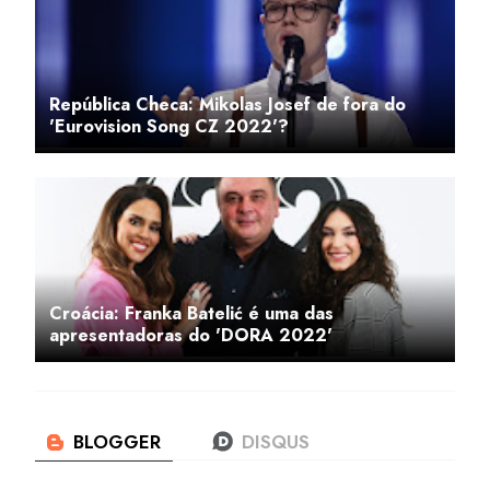
República Checa: Mikolas Josef de fora do
'Eurovision Song CZ 2022'?
Croácia: Franka Batelić é uma das
apresentadoras do 'DORA 2022'