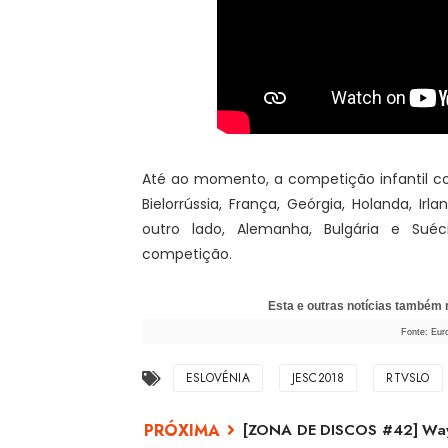
Até ao momento, a competição infantil co
Bielorrússia, França, Geórgia, Holanda, Irla
outro lado, Alemanha, Bulgária e Sué
competição.
Esta e outras notícias também
Fonte: Eur
ESLOVÉNIA
JESC2018
RTVSLO
[ZONA DE DISCOS #42] Wayl