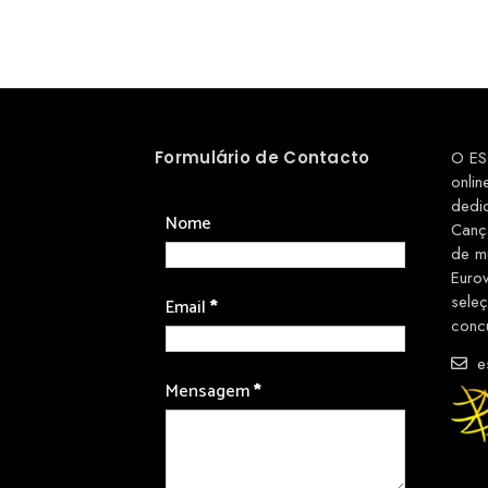
Formulário de Contacto
O ES
onlin
dedi
Nome
Canç
de m
Euro
sele
Email
*
conc
es
Mensagem
*