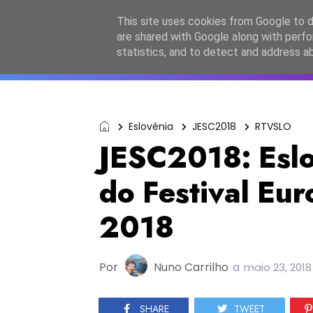
Início
Sobre a equipa
Contactos
Po
This site uses cookies from Google to de
are shared with Google along with perfo
ESC2027
JESC2026
F
statistics, and to detect and address a
Eslovénia
JESC2018
RTVSLO
JESC2018: Eslo
do Festival Eur
2018
Por
Nuno Carrilho
a
maio 23, 2018
SHARE
TWEET