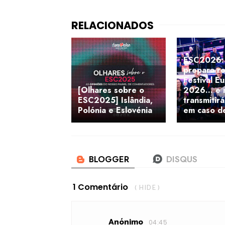
ESC2026: 
prepara re
Festival E
[Olhares sobre o
2026... e 
ESC2025] Islândia,
transmitir
Polónia e Eslovénia
em caso d
1 Comentário
( HIDE )
Anónimo
04:45