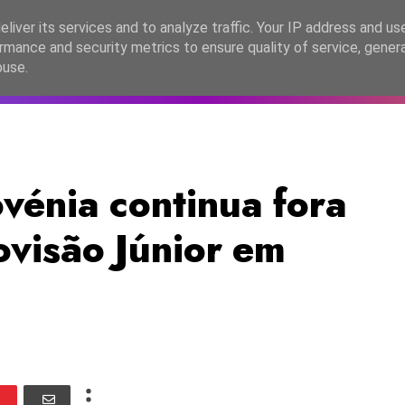
lítica de Privacidade
liver its services and to analyze traffic. Your IP address and us
rmance and security metrics to ensure quality of service, gene
C2026
EASC2026
PORTUGAL
LANÇAMENTOS
ESPE
buse.
vénia continua fora
ovisão Júnior em