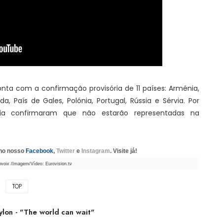
nta com a confirmação provisória de 11 países: Arménia,
nda, País de Gales, Polónia, Portugal, Rússia e Sérvia. Por
cia confirmaram que não estarão representadas na
 no nosso
Facebook
,
Twitter
e
Instagram
. Visite já!
ovoix /Imagem/Vídeo: Eurovision.tv
TOP
on - "The world can wait"