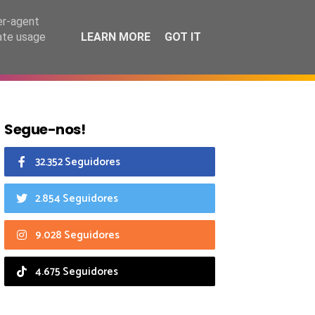
7 agosto 2026
er-agent
rate usage
LEARN MORE
GOT IT
CIAIS
CALENDÁRIO
Segue-nos!
32.352 Seguidores
2.854 Seguidores
9.028 Seguidores
4.675 Seguidores