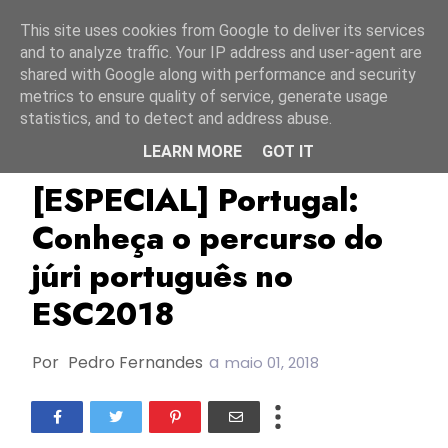
Início
6 agosto 2026
This site uses cookies from Google to deliver its services
and to analyze traffic. Your IP address and user-agent are
shared with Google along with performance and security
metrics to ensure quality of service, generate usage
statistics, and to detect and address abuse.
LEARN MORE
GOT IT
Anabela
Armando Teixeira
Benjamim
[ESPECIAL] Portugal:
Conheça o percurso do
júri português no
ESC2018
Por
Pedro Fernandes
a
maio 01, 2018