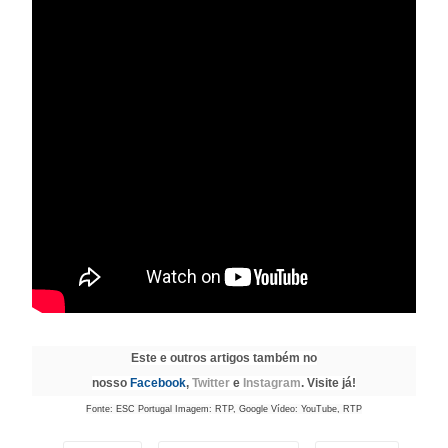
Este e outros artigos também no
nosso
Facebook
,
Twitter
e
Instagram
. Visite já!
Fonte: ESC Portugal Imagem: RTP, Google Vídeo: YouTube, RTP