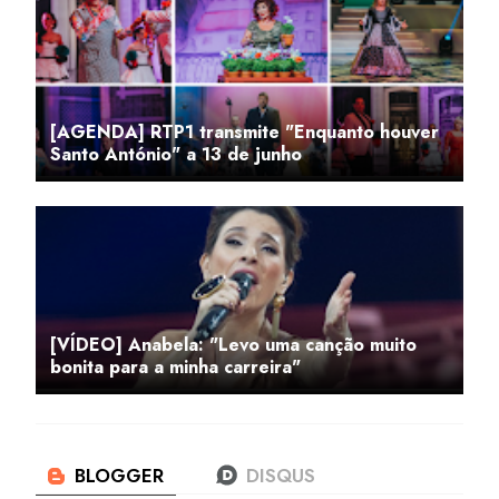
[AGENDA] RTP1 transmite "Enquanto houver
Santo António" a 13 de junho
[VÍDEO] Anabela: "Levo uma canção muito
bonita para a minha carreira"