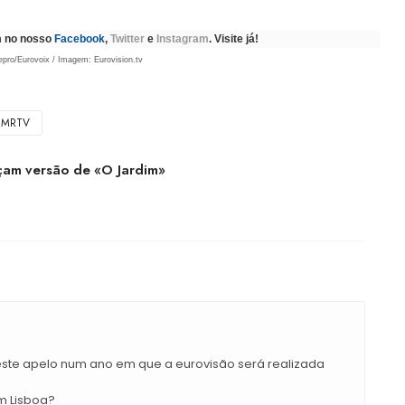
m no nosso
Facebook
,
Twitter
e
Instagram
. Visite já!
epro/Eurovoix / Imagem: Eurovision.tv
SMRTV
çam versão de «O Jardim»
este apelo num ano em que a eurovisão será realizada
em Lisboa?