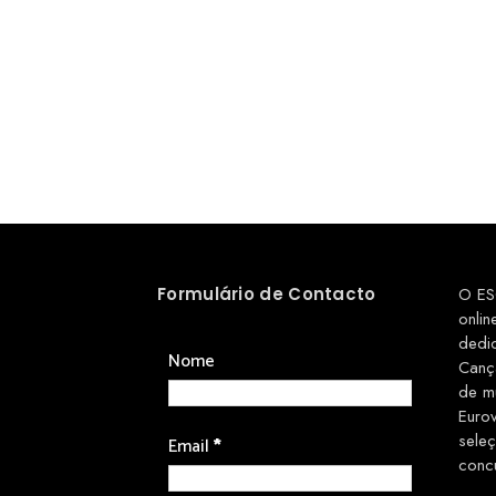
Formulário de Contacto
O ES
onlin
dedi
Nome
Canç
de m
Euro
sele
Email
*
conc