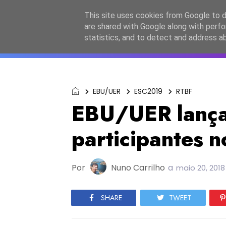
Início
Sobre a equipa
Contactos
Po
This site uses cookies from Google to de
are shared with Google along with perfo
ESC2027
JESC2026
F
statistics, and to detect and address a
EBU/UER
ESC2019
RTBF
EBU/UER lança 
participantes n
Por
Nuno Carrilho
a
maio 20, 2018
SHARE
TWEET