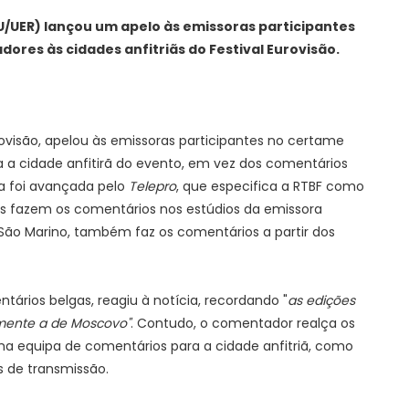
U/UER) lançou um apelo às emissoras participantes
res às cidades anfitriãs do Festival Eurovisão.
ovisão, apelou às emissoras participantes no certame
a cidade anfitirã do evento, em vez dos comentários
ia foi avançada pelo
Telepro
, que especifica a RTBF como
fazem os comentários nos estúdios da emissora
 São Marino, também faz os comentários a partir dos
tários belgas, reagiu à notícia, recordando "
as edições
lmente a de Moscovo"
. Contudo, o comentador realça os
uma equipa de comentários para a cidade anfitriã, como
 de transmissão.