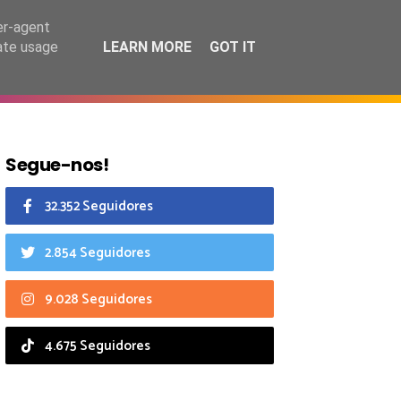
8 agosto 2026
er-agent
rate usage
LEARN MORE
GOT IT
CIAIS
CALENDÁRIO
Segue-nos!
32.352 Seguidores
2.854 Seguidores
9.028 Seguidores
4.675 Seguidores