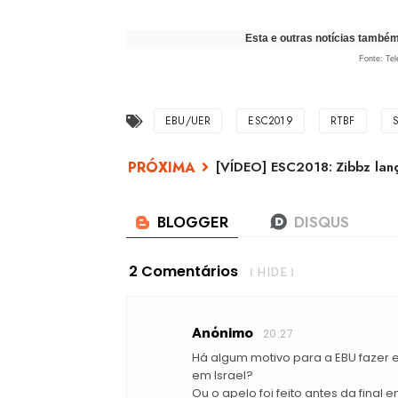
Esta e outras notícias també
Fonte: Tel
EBU/UER
ESC2019
RTBF
[VÍDEO] ESC2018: Zibbz lan
2 Comentários
( HIDE )
Anónimo
20:27
Há algum motivo para a EBU fazer 
em Israel?
Ou o apelo foi feito antes da final 