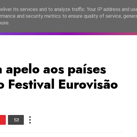
lítica de Privacidade
liver its services and to analyze traffic. Your IP address and us
rmance and security metrics to ensure quality of service, gene
C2026
EASC2026
PORTUGAL
LANÇAMENTOS
ESPE
buse.
apelo aos países
o Festival Eurovisão