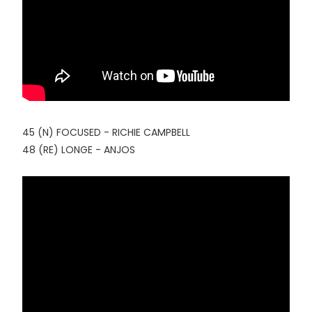
45 (N) FOCUSED - RICHIE CAMPBELL
48 (RE) LONGE - ANJOS