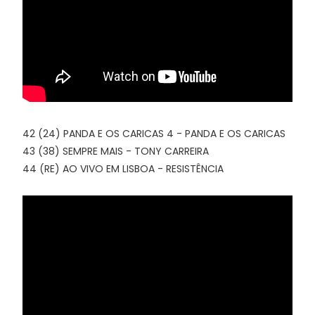
42 (24) PANDA E OS CARICAS 4 - PANDA E OS CARICAS
43 (38) SEMPRE MAIS - TONY CARREIRA
44 (RE) AO VIVO EM LISBOA - RESISTÊNCIA