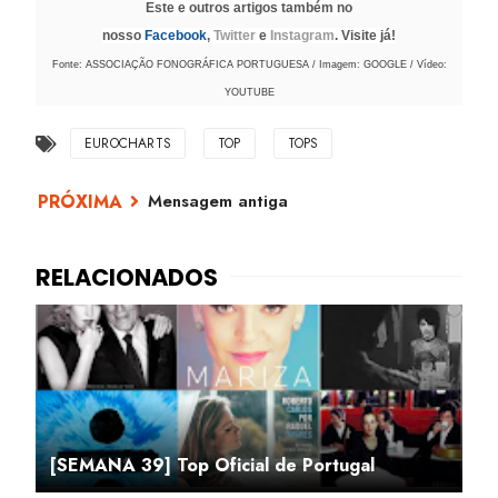
Este e outros artigos também no
nosso
Facebook
,
Twitter
e
Instagram
. Visite já!
Fonte: ASSOCIAÇÃO FONOGRÁFICA PORTUGUESA / Imagem: GOOGLE / Vídeo:
YOUTUBE
EUROCHARTS
TOP
TOPS
Mensagem antiga
[SEMANA 39] Top Oficial de Portugal