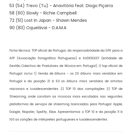
53 (54) Trevo (Tu) - Anavitória feat. Diogo Piçarra
58 (60) Slowly - Richie Campbell
72 (51) Lost In Japan - Shawn Mendes
90 (83) Oquelávai - D.A.M.A
Ficha técnica: TOP oficial de Portugal, da responsabilidade da GFK para a
AFP (Associação Fonográfica Portuguesa) e AUDIOGEST (entidade de
Gestão Colectiva de Produtores de Música em Portugal). O top oficial de
Portugal inclui: 1) Venda de álbuns - os 20 álbuns mais vendidos em
Portugal e da posição 21 à 50 os álbuns mais vendidos de artistas
nacionais e lusodescendentes 2) TOP 10 das compilações 3) TOP de
Streaming, onde constam as músicas mais escutadas nas seguintes
plataformas de serviços de streaming licenciadas para Portugal: Apple,
Google, Napster, Spotify, Xbox. Apresentamos o TOP 10 e da posição 11 à
100 as canções de intérpretes portugueses e lusodescendentes.