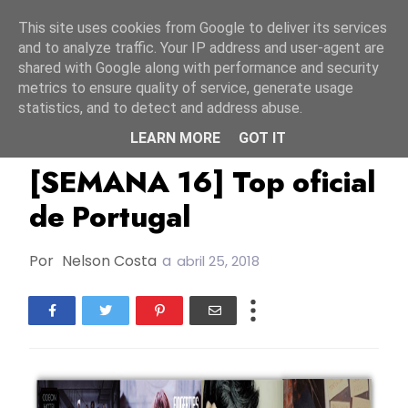
Início
8 agosto 2026
This site uses cookies from Google to deliver its services
and to analyze traffic. Your IP address and user-agent are
shared with Google along with performance and security
metrics to ensure quality of service, generate usage
statistics, and to detect and address abuse.
LEARN MORE
GOT IT
Eurocharts
TOP
Tops
[SEMANA 16] Top oficial
de Portugal
Por
Nelson Costa
a
abril 25, 2018