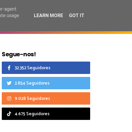
8 agosto 2026
er-agent
rate usage
LEARN MORE
GOT IT
CIAIS
CALENDÁRIO
Segue-nos!
32.352 Seguidores
2.854 Seguidores
9.028 Seguidores
4.675 Seguidores