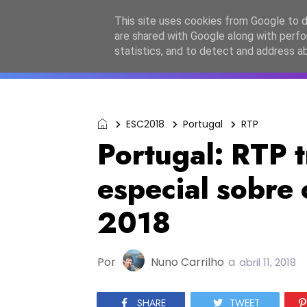
Início
Sobre a equipa
Contactos
Po
This site uses cookies from Google to de
are shared with Google along with perfo
ESC2027
JESC2026
F
statistics, and to detect and address a
ESC2018
Portugal
RTP
Portugal: RTP 
especial sobre 
2018
Por
Nuno Carrilho
a
abril 11, 2018
SHARE
TWEET