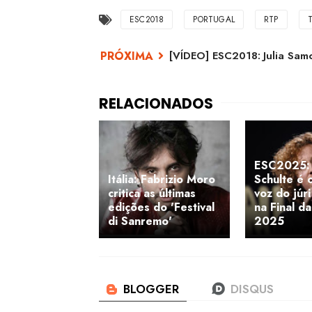
ESC2018
PORTUGAL
RTP
[VÍDEO] ESC2018: Julia Samo
ESC2025: 
Itália: Fabrizio Moro
Schulte é 
critica as últimas
voz do júr
edições do 'Festival
na Final d
di Sanremo'
2025