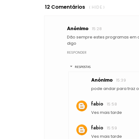
12 Comentários
( HIDE )
Anónimo
15:28
Dão sempre estes programas em di
digo
RESPONDER
RESPOSTAS
Anónimo
15:39
pode andar para traz ou 
fabio
15:58
Ves mais tarde
fabio
15:59
Ves mais tarde