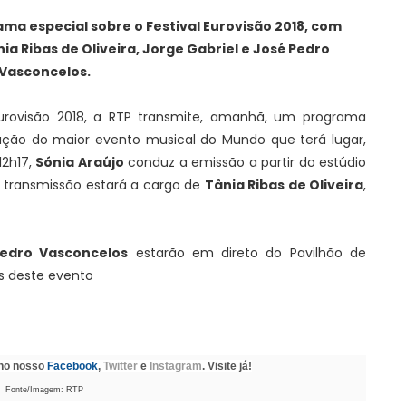
ma especial sobre o Festival Eurovisão 2018, com
a Ribas de Oliveira, Jorge Gabriel e José Pedro
Vasconcelos.
urovisão 2018, a RTP transmite, amanhã, um programa
zação do maior evento musical do Mundo que terá lugar,
12h17,
Sónia Araújo
conduz a emissão a partir do estúdio
a transmissão estará a cargo de
Tânia Ribas de Oliveira
,
Pedro Vasconcelos
estarão em direto do Pavilhão de
s deste evento
 no nosso
Facebook
,
Twitter
e
Instagram
. Visite já!
Fonte/Imagem: RTP