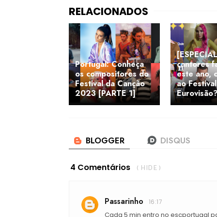
[ESPECIAL
Portugal: Conheça
cantores f
os compositores do
este ano, 
Festival da Canção
ao Festival
2023 [PARTE 1]
Eurovisão
4 Comentários
( HIDE )
Passarinho
16:17
Cada 5 min entro no escportugal 