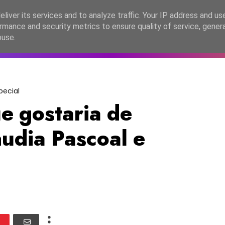
lítica de Privacidade
liver its services and to analyze traffic. Your IP address and us
rmance and security metrics to ensure quality of service, gene
C2026
EASC2026
PORTUGAL
LANÇAMENTOS
ESPE
buse.
pecial
e gostaria de
áudia Pascoal e