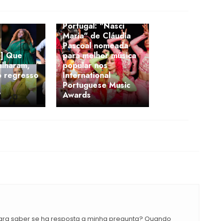
Portugal: "Nasci
Maria" de Cláudia
Pascoal nomeada
] Que
para melhor música
alharam,
popular nos
o regresso
International
Portuguese Music
?
Awards
para saber se ha resposta a minha pregunta? Quando