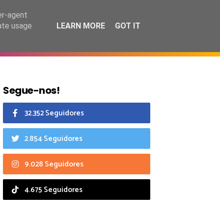
6 agosto 2026
er-agent
rate usage
LEARN MORE
GOT IT
CIAIS
CALENDÁRIO
Segue-nos!
32.352 Seguidores
2.854 Seguidores
9.028 Seguidores
4.675 Seguidores