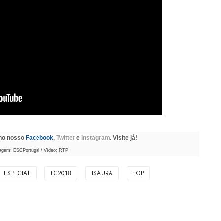
 no nosso
Facebook
,
Twitter
e
Instagram
. Visite já!
agem: ESCPortugal / Vídeo: RTP
ESPECIAL
FC2018
ISAURA
TOP