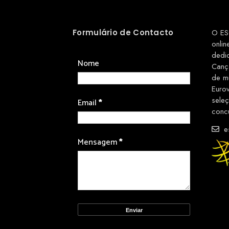
Formulário de Contacto
O ES
onlin
dedi
Nome
Canç
de m
Euro
sele
Email
*
conc
es
Mensagem
*