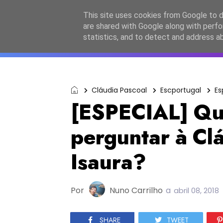
Início
Sobre a equipa
Contactos
Po
This site uses cookies from Google to de
are shared with Google along with perfo
ESC2027
JESC2026
F
statistics, and to detect and address a
Cláudia Pascoal
Escportugal
Es
[ESPECIAL] Qu
perguntar à Cl
Isaura?
Por
Nuno Carrilho
a
abril 08, 2018
SHARE
TWEET