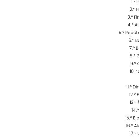
1.º
2.º 
3.º F
4.º A
5.º Repúb
6.º B
7.º 
8.º 
9.º 
10.º
11.º 
12.º
13.º
14.
15.º B
16.º 
17.º