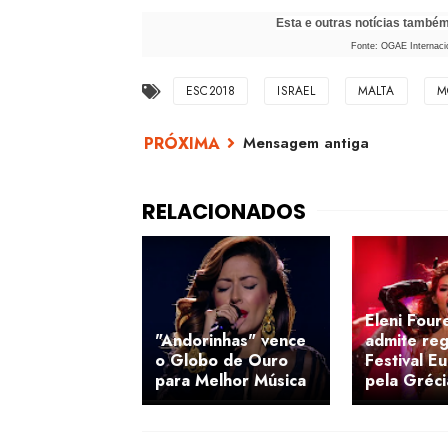
Esta e outras notícias també
Fonte: OGAE Internacio
ESC2018
ISRAEL
MALTA
M
Mensagem antiga
Eleni Four
"Andorinhas" vence
admite re
o Globo de Ouro
Festival Eu
para Melhor Música
pela Gréci