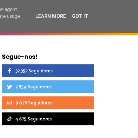
9 agosto 2026
er-agent
rate usage
LEARN MORE
GOT IT
CIAIS
CALENDÁRIO
Segue-nos!
32.352 Seguidores
2.854 Seguidores
9.028 Seguidores
4.675 Seguidores