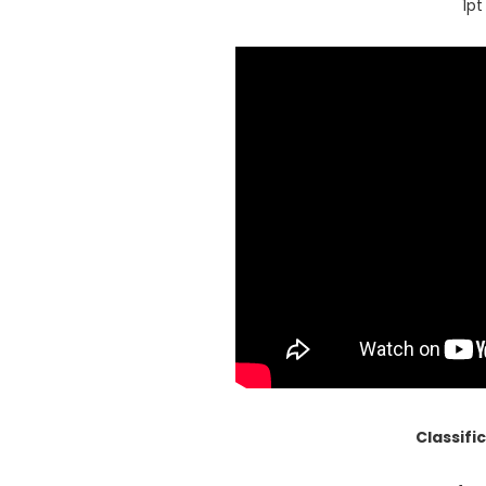
1p
Classifi