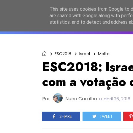
Início
Sobre a equipa
Contactos
Po
This site uses cookies from Google to de
are shared with Google along with perfo
ESC2027
JESC2026
F
statistics, and to detect and address a
ESC2018
Israel
Malta
ESC2018: Israel
com a votação
Por
Nuno Carrilho
a
abril 26, 2018
SHARE
TWEET