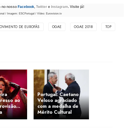
m no nosso
Facebook
,
Twitter
e
Instagram
. Visite já!
nal / Imagem: ESCPortugal / Vídeo: Eurovision.tv
OVIMENTO DE EUROFÃS
OGAE
OGAE 2018
TOP
eira
Portugal: Caetano
gresso ao
Veloso agraciado
rovisão...
com a medalha de
a
Mérito Cultural