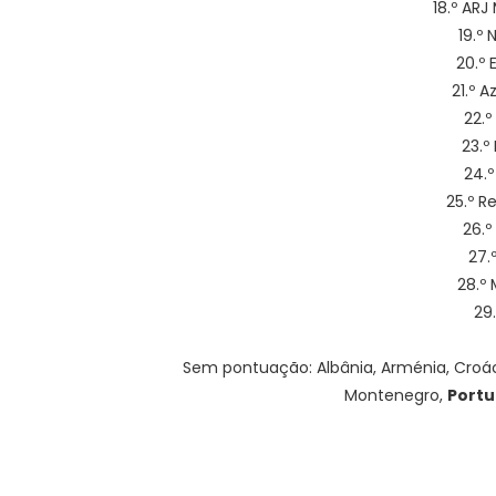
18.º ARJ
19.º
20.º 
21.º A
22.º
23.º
24.º
25.º R
26.º
27.
28.º 
29.
Sem pontuação: Albânia, Arménia, Croácia
Montenegro,
Portu