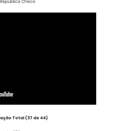
t República Checa
cação Total (37 de 44)