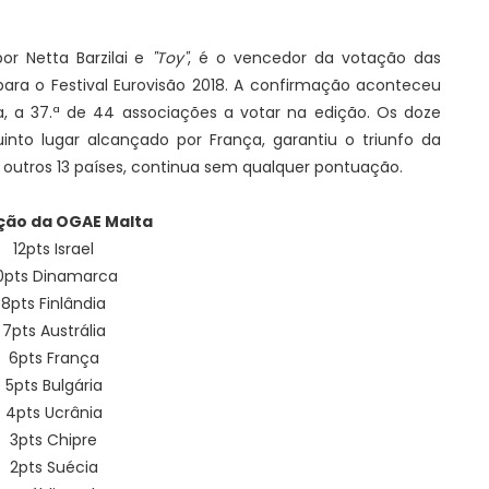
or Netta Barzilai e
"Toy"
, é o vencedor da votação das
 para o Festival Eurovisão 2018. A confirmação aconteceu
 a 37.ª de 44 associações a votar na edição. Os doze
nto lugar alcançado por França, garantiu o triunfo da
 outros 13 países, continua sem qualquer pontuação.
ção da OGAE Malta
12pts Israel
0pts Dinamarca
8pts Finlândia
7pts Austrália
6pts França
5pts Bulgária
4pts Ucrânia
3pts Chipre
2pts Suécia