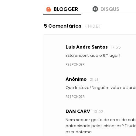
5 Comentários
( HIDE )
Luis Andre Santos
17:55
Está encontrado o 6.º lugar!
RESPONDER
Anónimo
21:21
Que tristeza! Ninguém vota no Jard
RESPONDER
DAN CARV
10:02
Nem sequer gosto de arroz de cabi
patrocinada pelos chineses? É tudo
pseudotema.