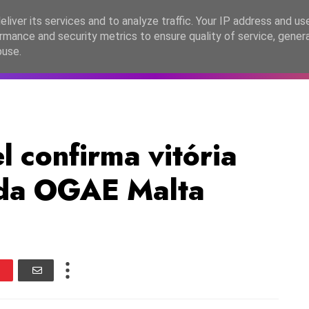
lítica de Privacidade
liver its services and to analyze traffic. Your IP address and us
rmance and security metrics to ensure quality of service, gene
C2026
EASC2026
PORTUGAL
LANÇAMENTOS
ESPE
buse.
 confirma vitória
 da OGAE Malta