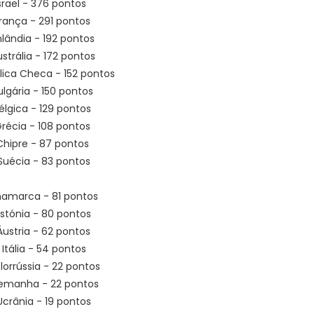
 Israel - 376 pontos
França - 291 pontos
inlândia - 192 pontos
ustrália - 172 pontos
lica Checa - 152 pontos
ulgária - 150 pontos
Bélgica - 129 pontos
Grécia - 108 pontos
Chipre - 87 pontos
 Suécia - 83 pontos
Dinamarca - 81 pontos
 Estónia - 80 pontos
 Áustria - 62 pontos
º Itália - 54 pontos
ielorrússia - 22 pontos
Alemanha - 22 pontos
 Ucrânia - 19 pontos