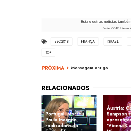
Esta e outras notícias també
Fonte: OGAE Internacio
ESC2018
FRANÇA
ISRAEL
TOP
Mensagem antiga
Áustria: C
Portugal: Morreu
Sampson c
Paula Macedo,
apresenta
realizadora do
'Vienna Ca