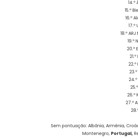
14.º
15.º B
16.º 
17.º
18.º ARJ
19.º
20.º 
21.º
22.º
23.º
24.º
25.
26.º 
27.º 
28.
Sem pontuação: Albânia, Arménia, Croácia
Montenegro,
Portugal,
Re