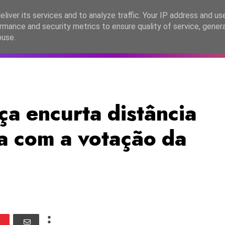
lítica de Privacidade
liver its services and to analyze traffic. Your IP address and us
rmance and security metrics to ensure quality of service, gene
C2026
EASC2026
PORTUGAL
LANÇAMENTOS
ESPE
buse.
a encurta distância
ça com a votação da