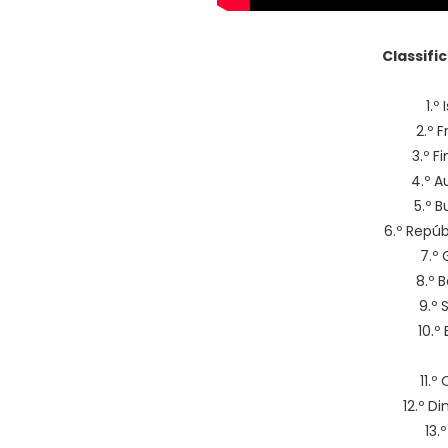
Classifi
1.º
2.º 
3.º F
4.º A
5.º B
6.º Repúb
7.º 
8.º 
9.º 
10.º
11.º
12.º D
13.