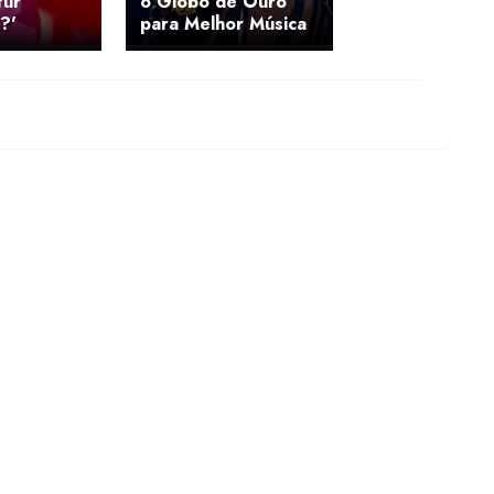
für
o Globo de Ouro
?'
para Melhor Música