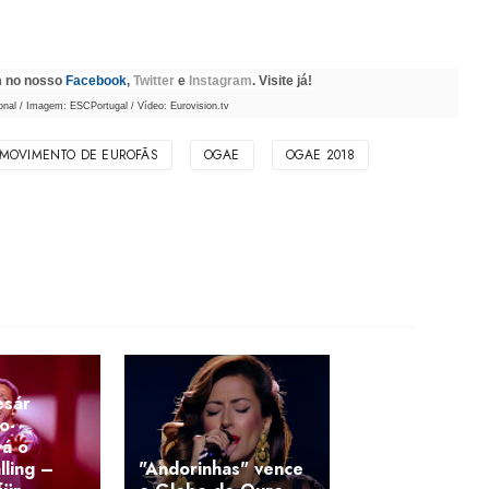
m no nosso
Facebook
,
Twitter
e
Instagram
. Visite já!
nal / Imagem: ESCPortugal / Vídeo: Eurovision.tv
MOVIMENTO DE EUROFÃS
OGAE
OGAE 2018
esár
o-
rá o
lling –
"Andorinhas" vence