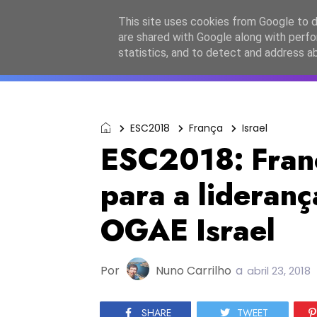
Início
Sobre a equipa
Contactos
Po
This site uses cookies from Google to de
are shared with Google along with perfo
ESC2027
JESC2026
F
statistics, and to detect and address a
ESC2018
França
Israel
ESC2018: Franç
para a lideran
OGAE Israel
Por
Nuno Carrilho
a
abril 23, 2018
SHARE
TWEET