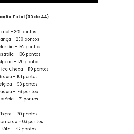
cação Total (30 de 44)
 Israel - 301 pontos
França - 238 pontos
inlândia - 152 pontos
ustrália - 136 pontos
ulgária - 120 pontos
lica Checa - 119 pontos
Grécia - 101 pontos
Bélgica - 93 pontos
Suécia - 76 pontos
 Estónia - 71 pontos
 Chipre - 70 pontos
inamarca - 63 pontos
º Itália - 42 pontos