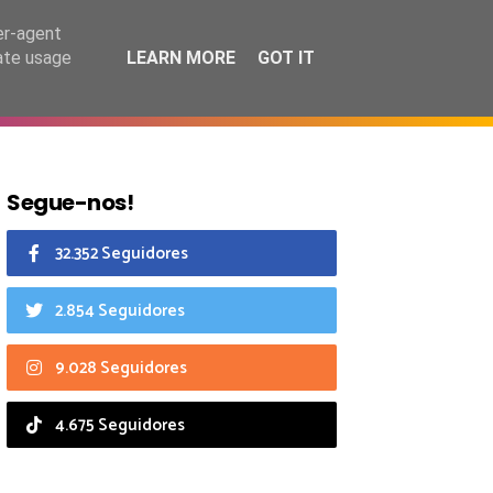
8 agosto 2026
er-agent
rate usage
LEARN MORE
GOT IT
CIAIS
CALENDÁRIO
Segue-nos!
32.352 Seguidores
2.854 Seguidores
9.028 Seguidores
4.675 Seguidores