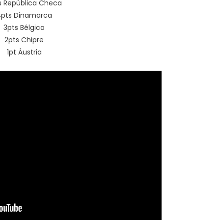
s República Checa
4pts Dinamarca
3pts Bélgica
2pts Chipre
1pt Áustria