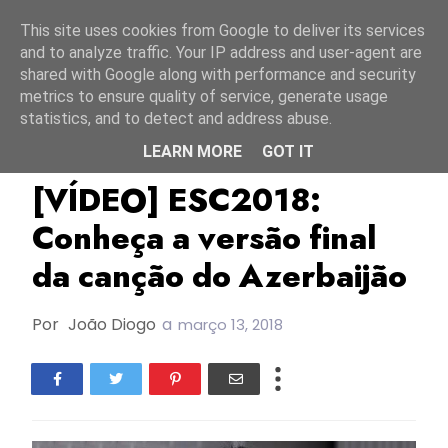
Início
6 agosto 2026
This site uses cookies from Google to deliver its services
and to analyze traffic. Your IP address and user-agent are
shared with Google along with performance and security
metrics to ensure quality of service, generate usage
statistics, and to detect and address abuse.
LEARN MORE
GOT IT
AISEL
Azerbaijão
ESC2018
[VÍDEO] ESC2018:
Conheça a versão final
da canção do Azerbaijão
Por
João Diogo
a
março 13, 2018