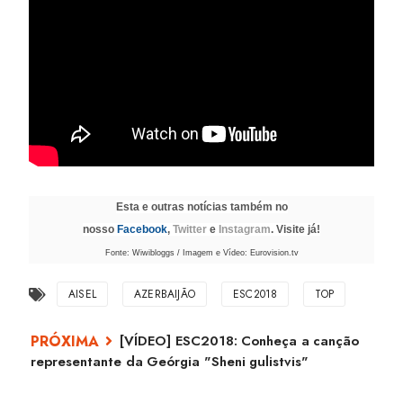
Esta e outras notícias também no
nosso
Facebook
,
Twitter
e
Instagram
. Visite já!
Fonte: Wiwibloggs / Imagem e Vídeo: Eurovision.tv
AISEL
AZERBAIJÃO
ESC2018
TOP
[VÍDEO] ESC2018: Conheça a canção
representante da Geórgia "Sheni gulistvis"