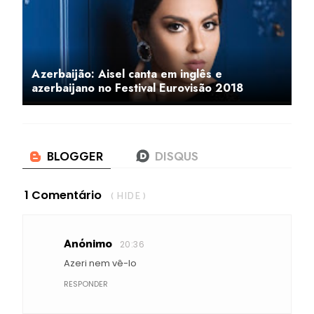
Azerbaijão: Aisel canta em inglês e
azerbaijano no Festival Eurovisão 2018
1 Comentário
( HIDE )
Anónimo
20:36
Azeri nem vê-lo
RESPONDER