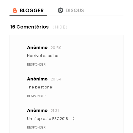
16 Comentários
( HIDE )
Anónimo
20:50
Horrivel escolha
RESPONDER
Anónimo
20:54
The best one!
RESPONDER
Anónimo
21:31
Um flop este ESC2018... :(
RESPONDER