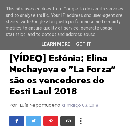
Início
6 agosto 2026
This site uses cookies from Google to deliver its services
and to analyze traffic. Your IP address and user-agent are
shared with Google along with performance and security
metrics to ensure quality of service, generate usage
statistics, and to detect and address abuse.
LEARN MORE
GOT IT
Eesti Laul 2018
Estónia
TOP
[VÍDEO] Estónia: Elina
Nechayeva e "La Forza"
são os vencedores do
Eesti Laul 2018
Por
Luís Nepomuceno
a
março 03, 2018