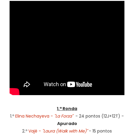
1.ª Ronda
1.º
Elina Nechayeva -
"La Forza"
- 24 pontos (12J+12T) -
Apurado
2.º
Vajé -
"Laura (Walk with Me)"
- 15 pontos