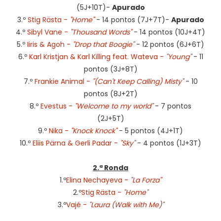
(5J+10T)-
Apurado
3.º
Stig Rästa -
"Home"
- 14 pontos (7J+7T)-
Apurado
4.º
Sibyl Vane -
"Thousand Words"
- 14 pontos (10J+4T)
5.º
Iiris & Agoh -
"Drop that Boogie"
- 12 pontos (6J+6T)
6.º
Karl Kristjan & Karl Killing feat. Wateva
-
"Young"
- 11
pontos (3J+8T)
7.º
Frankie Animal -
"(Can't Keep Calling) Misty"
- 10
pontos (8J+2T)
8.º
Evestus -
"Welcome to my world"
- 7 pontos
(2J+5T)
9.º
Nika -
"Knock Knock"
- 5 pontos (4J+1T)
10.º
Eliis Pärna & Gerli Padar -
"Sky"
- 4 pontos (1J+3T)
2.ª Ronda
1.º
Elina Nechayeva -
"La Forza"
2.º
Stig Rästa -
"Home"
3.º
Vajé -
"Laura (Walk with Me)"