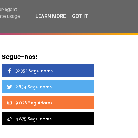
7 agosto 2026
er-agent
rate usage
LEARN MORE
GOT IT
CIAIS
CALENDÁRIO
Segue-nos!
32.352 Seguidores
2.854 Seguidores
9.028 Seguidores
4.675 Seguidores