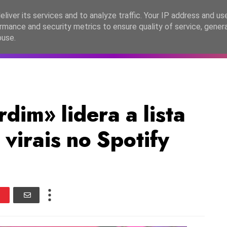
lítica de Privacidade
liver its services and to analyze traffic. Your IP address and us
rmance and security metrics to ensure quality of service, gene
C2026
EASC2026
PORTUGAL
LANÇAMENTOS
ESPE
buse.
rdim» lidera a lista
virais no Spotify