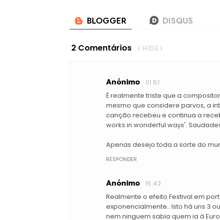
2 Comentários
( HIDE )
Anónimo
01:51
É realmente triste que a compositor
mesmo que considere parvos, a in
canção recebeu e continua a receber
works in wonderful ways'. Saudade
Apenas desejo toda a sorte do mun
RESPONDER
Anónimo
15:42
Realmente o efeito Festival em po
exponencialmente.. Isto há uns 3 ou
nem ninguem sabia quem ia à Eurov