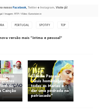
 no nosso
Facebook
,
Twitter
e
Instagram
. Visite já!
al / Imagem: RTP / Vídeo: Eurovision.tv
URA
PORTUGAL
SPOTIFY
TOP
 nova versão mais "íntima e pessoal"
L] Quem
Cláudia Pascoal:
érpretes
"Quis homenagear
final do
todas as Marias e
da Canção
dar uma pedrada no
patriacado"