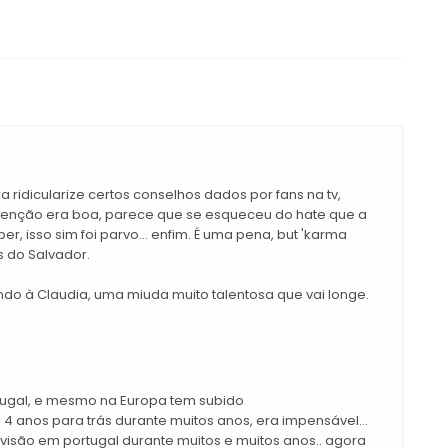
a ridicularize certos conselhos dados por fans na tv,
tenção era boa, parece que se esqueceu do hate que a
, isso sim foi parvo... enfim. É uma pena, but 'karma
s do Salvador.
do à Claudia, uma miuda muito talentosa que vai longe.
rtugal, e mesmo na Europa tem subido
 4 anos para trás durante muitos anos, era impensável...
isão em portugal durante muitos e muitos anos.. agora