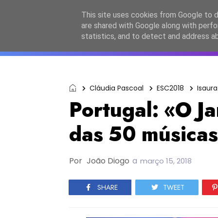
Início
Sobre a equipa
Contactos
Po
This site uses cookies from Google to de
are shared with Google along with perfo
ESC2027
JESC2026
F
statistics, and to detect and address a
Cláudia Pascoal
ESC2018
Isaura
Portugal: «O Ja
das 50 músicas 
Por
João Diogo
a
março 15, 2018
SHARE
TWEET