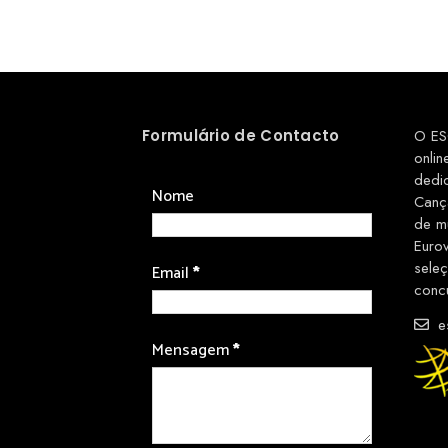
Formulário de Contacto
O ES
onlin
dedi
Nome
Canç
de m
Euro
sele
Email
*
conc
es
Mensagem
*