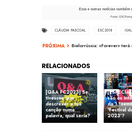
Esta e outras notícias também
Fonte: ESCPortug
CLÁUDIA PASCOAL
ESC2018
ISA
Bielorrússia: «Forever» terá
[Q&A FC2023] Se
[ESPECIA
tivesses que
são os int
descrever a tua
da 1.ª semi
canção numa
'Festival 
palavra, qual seria?
2023'?