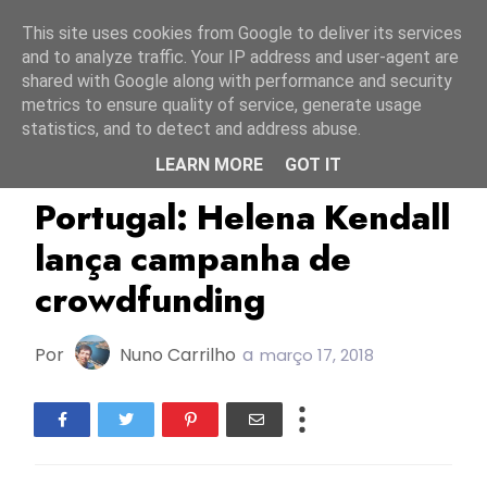
Início
10 agosto 2026
This site uses cookies from Google to deliver its services
and to analyze traffic. Your IP address and user-agent are
shared with Google along with performance and security
metrics to ensure quality of service, generate usage
statistics, and to detect and address abuse.
LEARN MORE
GOT IT
Crowdfunding
FC2017
Helena Kendall
Portugal: Helena Kendall
lança campanha de
crowdfunding
Por
Nuno Carrilho
a
março 17, 2018