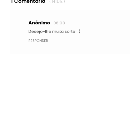
1 Comentário
( HIDE )
Anónimo
06:08
Desejo-lhe muita sorte! :)
RESPONDER