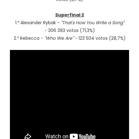
Superfinal 2
1.º Alexander Rybak -
"That's How You Write a Song"
-
306 393 votos (71,3%)
2.º Rebecca -
"Who We Are" -
123 504 votos (28,7%)