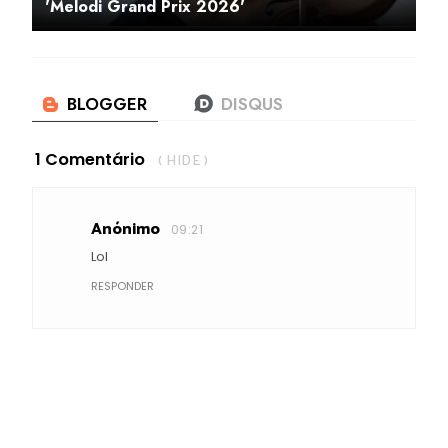
'Melodi Grand Prix 2026'
1 Comentário
( HIDE )
Anónimo
09:21
Lol
RESPONDER