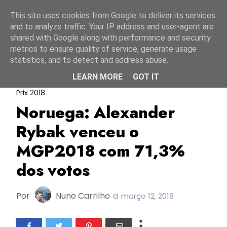
Início
7 agosto 2026
This site uses cookies from Google to deliver its services
and to analyze traffic. Your IP address and user-agent are
shared with Google along with performance and security
metrics to ensure quality of service, generate usage
statistics, and to detect and address abuse.
LEARN MORE
GOT IT
Alexander Rybak
ESC2018
Melodi Grand
Prix 2018
Noruega: Alexander
Rybak venceu o
MGP2018 com 71,3%
dos votos
Por
Nuno Carrilho
a
março 12, 2018