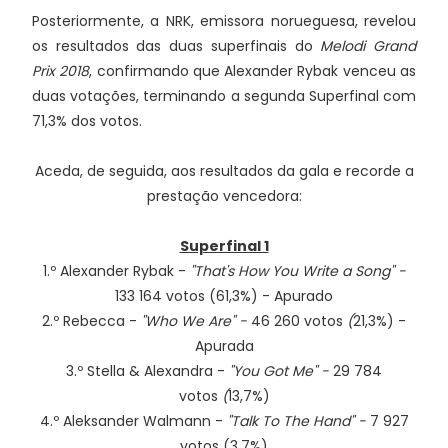
Posteriormente, a NRK, emissora norueguesa, revelou
os resultados das duas superfinais do
Melodi Grand
Prix 2018
, confirmando que Alexander Rybak venceu as
duas votações, terminando a segunda Superfinal com
71,3% dos votos.
Aceda, de seguida, aos resultados da gala e recorde a
prestação vencedora:
Superfinal 1
1.º Alexander Rybak -
"That's How You Write a Song" -
133 164 votos (61,3%) - Apurado
2.º Rebecca -
"Who We Are" -
46 260 votos
(
21,3%) -
Apurada
3.º Stella & Alexandra -
"You Got Me" -
29 784
votos
(
13,7%)
4.º Aleksander Walmann -
"Talk To The Hand" -
7 927
votos (3,7%)