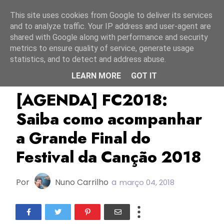
Início
7 agosto 2026
This site uses cookies from Google to deliver its services
and to analyze traffic. Your IP address and user-agent are
shared with Google along with performance and security
metrics to ensure quality of service, generate usage
statistics, and to detect and address abuse.
LEARN MORE
GOT IT
Agenda
FC2018
Festival Da Canção 2018
[AGENDA] FC2018:
Saiba como acompanhar
a Grande Final do
Festival da Canção 2018
Por
Nuno Carrilho
a
março 04, 2018