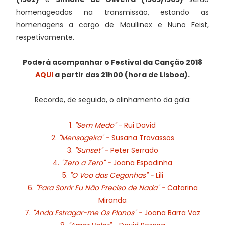
homenageadas na transmissão, estando as
homenagens a cargo de Moullinex e Nuno Feist,
respetivamente.
Poderá acompanhar o Festival da Canção 2018
AQUI
a partir das 21h00 (hora de Lisboa).
Recorde, de seguida, o alinhamento da gala:
1.
"Sem Medo"
- Rui David
2.
"Mensageira" -
Susana Travassos
3.
"Sunset" -
Peter Serrado
4.
"Zero a Zero" -
Joana Espadinha
5.
"O Voo das Cegonhas" -
Lili
6.
"Para Sorrir Eu Não Preciso de Nada" -
Catarina
Miranda
7.
"Anda Estragar-me Os Planos" -
Joana Barra Vaz