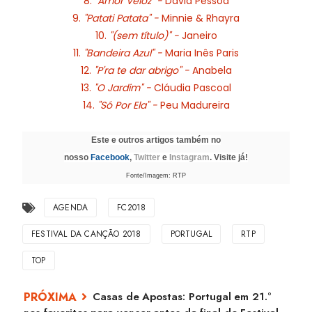
8.
"Amor Veloz" -
David Pessoa
9.
"Patati Patata" -
Minnie & Rhayra
10.
"(sem título)" -
Janeiro
11.
"Bandeira Azul" -
Maria Inês Paris
12.
"P'ra te dar abrigo" -
Anabela
13.
"O Jardim" -
Cláudia Pascoal
14.
"Só Por Ela" -
Peu Madureira
Este e outros artigos também no
nosso
Facebook
,
Twitter
e
Instagram
. Visite já!
Fonte/Imagem: RTP
AGENDA
FC2018
FESTIVAL DA CANÇÃO 2018
PORTUGAL
RTP
TOP
Casas de Apostas: Portugal em 21.º