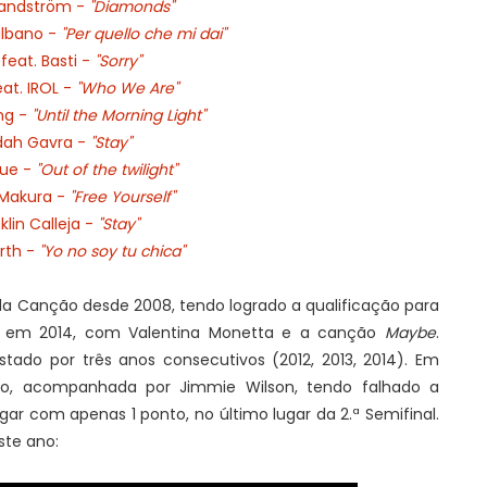
andström -
"Diamonds"
albano -
"Per quello che mi dai"
 feat. Basti -
"Sorry"
eat. IROL -
"Who We Are"
ing -
"Until the Morning Light"
dah Gavra -
"Stay"
lue -
"Out of the twilight"
 Makura -
"Free Yourself"
klin Calleja -
"Stay"
rth -
"Yo no soy tu chica"
o da Canção desde 2008, tendo logrado a qualificação para
, em 2014, com Valentina Monetta e a canção
Maybe
.
tado por três anos consecutivos (2012, 2013, 2014). Em
ção, acompanhada por Jimmie Wilson, tendo falhado a
lugar com apenas 1 ponto, no último lugar da 2.ª Semifinal.
ste ano: