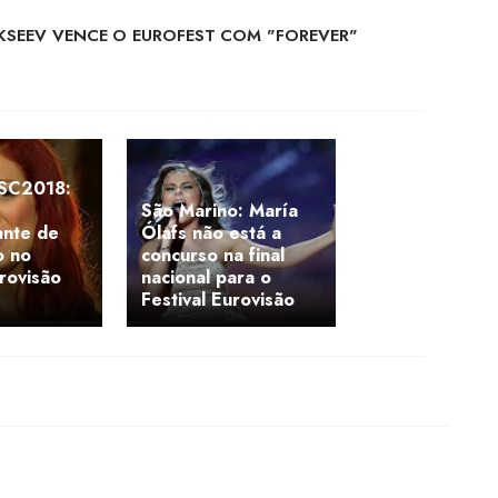
LEKSEEV VENCE O EUROFEST COM "FOREVER"
SC2018:
São Marino: María
ante de
Ólafs não está a
o no
concurso na final
urovisão
nacional para o
Festival Eurovisão