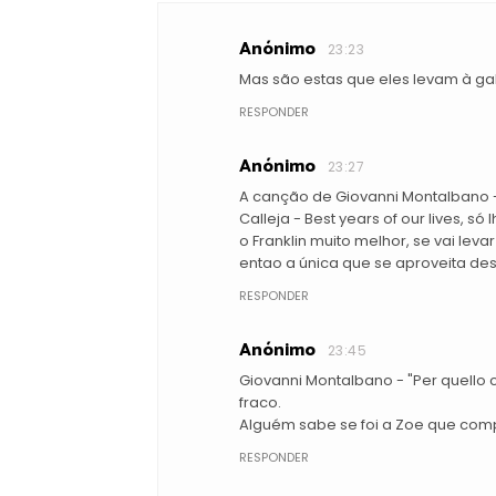
Anónimo
23:23
Mas são estas que eles levam à gal
RESPONDER
Anónimo
23:27
A canção de Giovanni Montalbano - 
Calleja - Best years of our lives, s
o Franklin muito melhor, se vai leva
entao a única que se aproveita de
RESPONDER
Anónimo
23:45
Giovanni Montalbano - "Per quello c
fraco.
Alguém sabe se foi a Zoe que com
RESPONDER