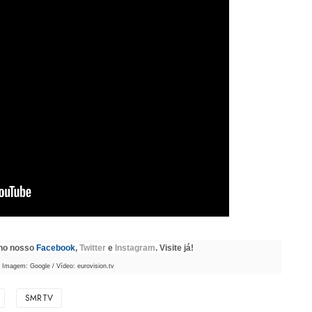
 no nosso
Facebook
,
Twitter
e
Instagram
. Visite já!
Imagem: Google / Vídeo: eurovision.tv
SMRTV