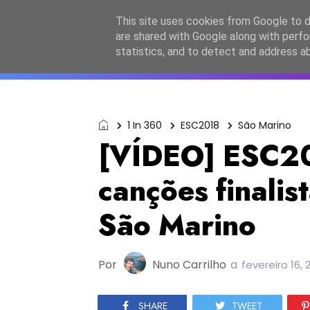
Início
Sobre a equipa
Contactos
Po
This site uses cookies from Google to de
are shared with Google along with perfo
ESC2027
JESC2026
F
statistics, and to detect and address a
1 In 360
ESC2018
São Marino
[VÍDEO] ESC20
canções finalis
São Marino
Por
Nuno Carrilho
a
fevereiro 16, 
SHARE
TWEET