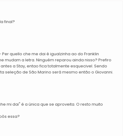
a final?
Per quello che me dai é igualzinha ao do Franklin
ó lhe mudam a letra. Ninguém reparou ainda nisso? Prefiro
r antes a Stay, entao fica totalmente esquecivel. Sendo
sta seleção de São Marino será mesmo então o Giovanni.
he mi dai" é a única que se aproveita. O resto muito
pôs essa?