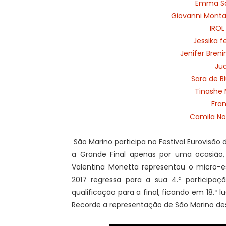
Emma S
Giovanni Mont
IROL
Jessika f
Jenifer Bren
Ju
Sara de B
Tinashe
Fran
Camila No
São Marino participa no Festival Eurovisã
a Grande Final apenas por uma ocasião
Valentina Monetta representou o micro-es
2017 regressa para a sua 4.ª participa
qualificação para a final, ficando em 18.º 
Recorde a representação de São Marino de