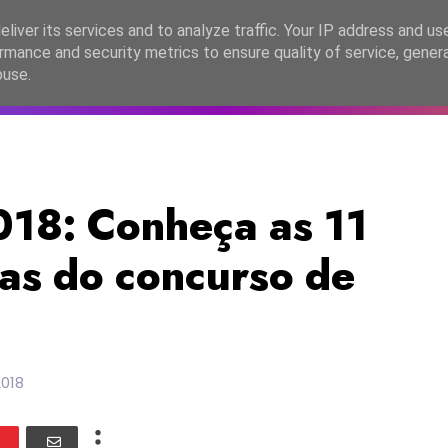
lítica de Privacidade
liver its services and to analyze traffic. Your IP address and us
rmance and security metrics to ensure quality of service, gene
C2026
EASC2026
PORTUGAL
LANÇAMENTOS
ESPE
buse.
18: Conheça as 11
tas do concurso de
2018