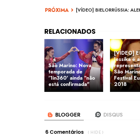
[VÍDEO] BIELORRÚSSIA: A
[VÍDEO] E
Jessika é a
São Marino: Nova
represent
temporada de
São Marin
'1in360' ainda "não
Festival E
está confirmada"
2018
6 Comentários
( HIDE )