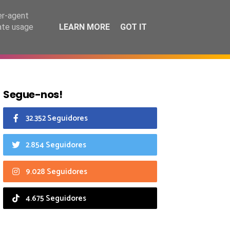
6 agosto 2026
er-agent
rate usage
LEARN MORE
GOT IT
CIAIS
CALENDÁRIO
Segue-nos!
32.352 Seguidores
2.854 Seguidores
9.028 Seguidores
4.675 Seguidores