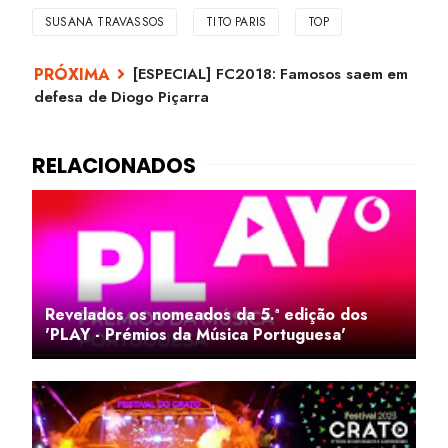
SUSANA TRAVASSOS
TITO PARIS
TOP
[ESPECIAL] FC2018: Famosos saem em
defesa de Diogo Piçarra
Revelados os nomeados da 5.ª edição dos
'PLAY - Prémios da Música Portuguesa'