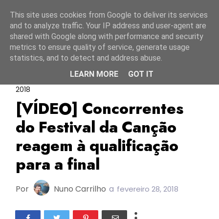
Início
7 agosto 2026
This site uses cookies from Google to deliver its services
and to analyze traffic. Your IP address and user-agent are
shared with Google along with performance and security
metrics to ensure quality of service, generate usage
statistics, and to detect and address abuse.
LEARN MORE
GOT IT
Diogo Piçarra
FC2018
Festival Da Canção
2018
[VÍDEO] Concorrentes
do Festival da Canção
reagem à qualificação
para a final
Por
Nuno Carrilho
a
fevereiro 28, 2018