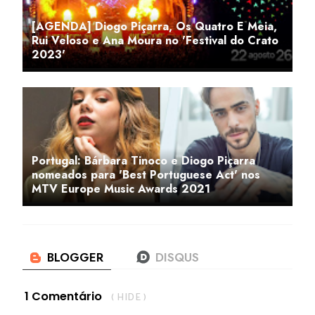
[AGENDA] Diogo Piçarra, Os Quatro E Meia,
Rui Veloso e Ana Moura no 'Festival do Crato
2023'
Portugal: Bárbara Tinoco e Diogo Piçarra
nomeados para 'Best Portuguese Act' nos
MTV Europe Music Awards 2021
1 Comentário
( HIDE )