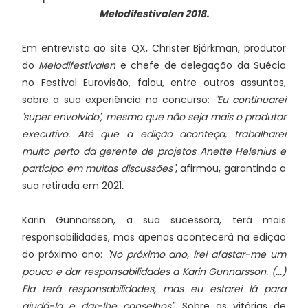
Melodifestivalen 2018.
Em entrevista ao site QX, Christer Björkman, produtor
do
Melodifestivalen
e chefe de delegação da Suécia
no Festival Eurovisão, falou, entre outros assuntos,
sobre a sua experiência no concurso:
"Eu continuarei
'super envolvido', mesmo que não seja mais o produtor
executivo. Até que a edição aconteça, trabalharei
muito perto da gerente de projetos Anette Helenius e
participo em muitas discussões"
, afirmou, garantindo a
sua retirada em 2021
.
Karin Gunnarsson, a sua sucessora, terá mais
responsabilidades, mas apenas acontecerá na edição
do próximo ano:
"No próximo ano, irei afastar-me um
pouco e dar responsabilidades a Karin Gunnarsson. (...)
Ela terá responsabilidades, mas eu estarei lá para
ajudá-la e dar-lhe conselhos".
Sobre as vitórias de