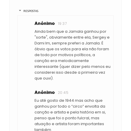
RESPOSTAS
Anónimo
19:37
Ainda bem que a Jamala ganhou por
"sorte", obviamente entre ela, Sergey e
Dami Im, sempre preferi a Jamala. É
óbvio que os votos para ela não foram
de todo por motivos políticos, a
canção era melodicamente
interessante (quer dizer pelo menos eu
considerei isso desde a primeira vez
que ouvi).
Anónimo
20:45
Eu até gosto de 1944 mas acho que
ganhou por todo o “circo” envolta da
canção e artista e pela história em si,
penso que foi o ponto fulcral, mas
atuação e artista foram importantes
também