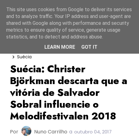
Início
9 agosto 2026
This site uses cookies from Google to deliver its services
and to analyze traffic. Your IP address and user-agent are
shared with Google along with performance and security
metrics to ensure quality of service, generate usage
statistics, and to detect and address abuse.
LEARN MORE
GOT IT
Christer Björkman
Melodifestivalen 2018
Suécia
Suécia: Christer
Björkman descarta que a
vitória de Salvador
Sobral influencie o
Melodifestivalen 2018
Por
Nuno Carrilho
a
outubro 04, 2017