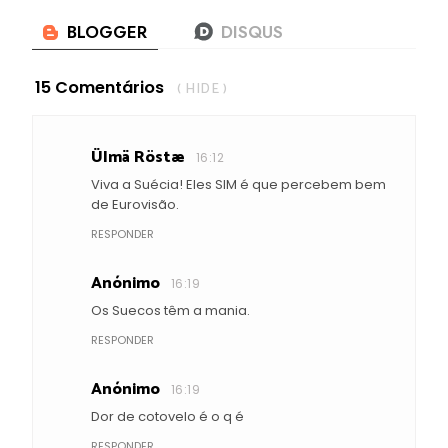
15 Comentários
( HIDE )
Ülmä Röstæ
16:12
Viva a Suécia! Eles SIM é que percebem bem
de Eurovisão.
RESPONDER
Anónimo
16:19
Os Suecos têm a mania.
RESPONDER
Anónimo
16:19
Dor de cotovelo é o q é
RESPONDER