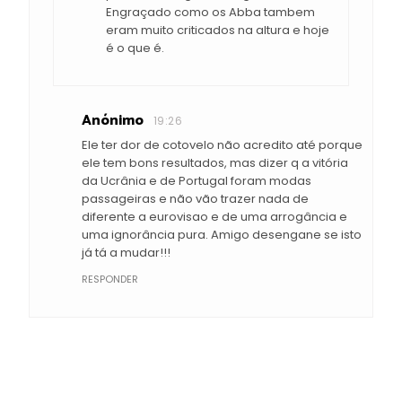
Engraçado como os Abba tambem
eram muito criticados na altura e hoje
é o que é.
Anónimo
19:26
Ele ter dor de cotovelo não acredito até porque
ele tem bons resultados, mas dizer q a vitória
da Ucrânia e de Portugal foram modas
passageiras e não vão trazer nada de
diferente a eurovisao e de uma arrogância e
uma ignorância pura. Amigo desengane se isto
já tá a mudar!!!
RESPONDER