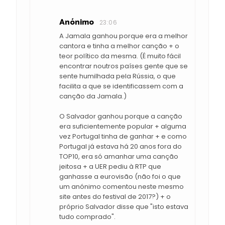
Anónimo
23:06
A Jamala ganhou porque era a melhor
cantora e tinha a melhor canção + o
teor político da mesma. (É muito fácil
encontrar noutros países gente que se
sente humilhada pela Rússia, o que
facilita a que se identificassem com a
canção da Jamala.)
O Salvador ganhou porque a canção
era suficientemente popular + alguma
vez Portugal tinha de ganhar + e como
Portugal já estava há 20 anos fora do
TOP10, era só amanhar uma canção
jeitosa + a UER pediu à RTP que
ganhasse a eurovisão (não foi o que
um anónimo comentou neste mesmo
site antes do festival de 2017?) + o
próprio Salvador disse que "isto estava
tudo comprado".