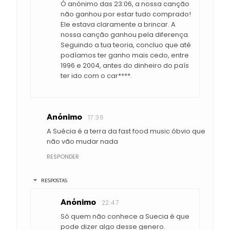
Ó anónimo das 23:06, a nossa canção
não ganhou por estar tudo comprado!
Ele estava claramente a brincar. A
nossa canção ganhou pela diferença.
Seguindo a tua teoria, concluo que até
podíamos ter ganho mais cedo, entre
1996 e 2004, antes do dinheiro do país
ter ido com o car****.
Anónimo
17:36
A Suécia é a terra da fast food music óbvio que
não vão mudar nada
RESPONDER
RESPOSTAS
Anónimo
22:47
Só quem não conhece a Suecia é que
pode dizer algo desse genero.