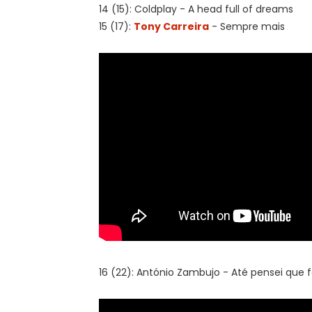
14 (15): Coldplay - A head full of dreams
15 (17):
Tony Carreira
- Sempre mais
16 (22): António Zambujo - Até pensei que 