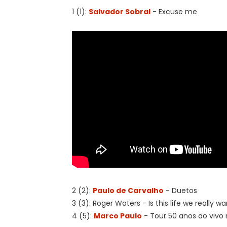
1 (1):
Salvador Sobral
- Excuse me
2 (2):
Paulo de Carvalho
- Duetos
3 (3): Roger Waters - Is this life we really wa
4 (5):
Marco Paulo
- Tour 50 anos ao viv