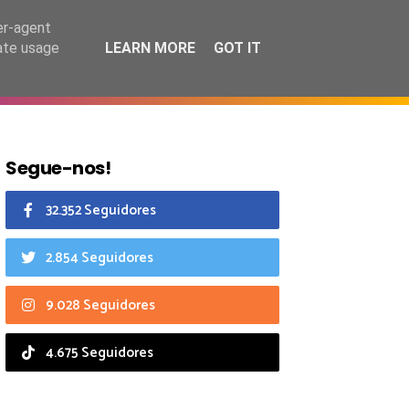
6 agosto 2026
er-agent
rate usage
LEARN MORE
GOT IT
CIAIS
CALENDÁRIO
Segue-nos!
32.352 Seguidores
2.854 Seguidores
9.028 Seguidores
4.675 Seguidores