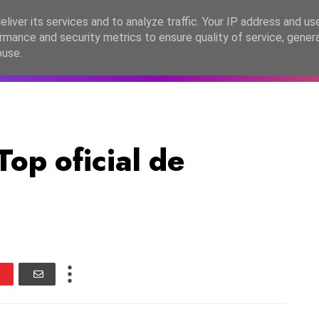
lítica de Privacidade
liver its services and to analyze traffic. Your IP address and us
rmance and security metrics to ensure quality of service, gene
C2026
EASC2026
PORTUGAL
LANÇAMENTOS
ESPE
buse.
p oficial de