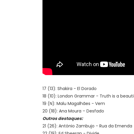
17 (13): Shakira - El Dorado
18 (10): London Grammar - Truth is a beauti
19 (N): Malu Magalhães - Vem
20 (18): Ana Moura – Desfado
Outros destaques:
21 (26): António Zambujo - Rua da Emenda
22 (19): Ed Sheeran - Divide