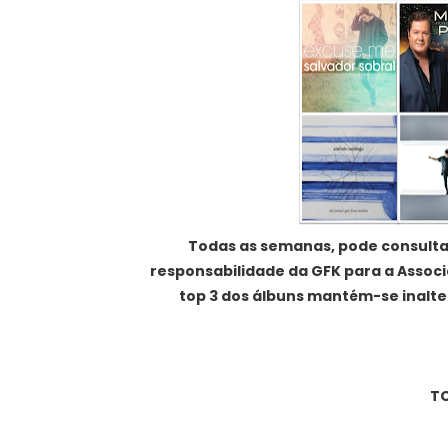
Todas as semanas, pode consultar
responsabilidade da GFK para a Assoc
top 3 dos álbuns mantém-se inalterá
TO