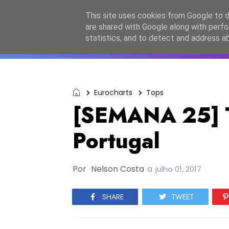
Início
Sobre a equipa
Contactos
Po
This site uses cookies from Google to de
are shared with Google along with perfo
ESC2027
JESC2026
F
statistics, and to detect and address a
Eurocharts
Tops
[SEMANA 25] To
Portugal
Por
Nelson Costa
a
julho 01, 2017
SHARE
TWEET