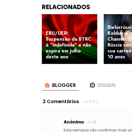
Bielorrússi
EBU/UER:
Koldun afi
Suspensão da BTRC
Channel O
é "indefinida" e não
Rússia con
expira em julho
sua carrei
deste ano
10 anos
2 Comentários
( HIDE )
Anónimo
17:45
Esta semana vão confirmar mais uns 