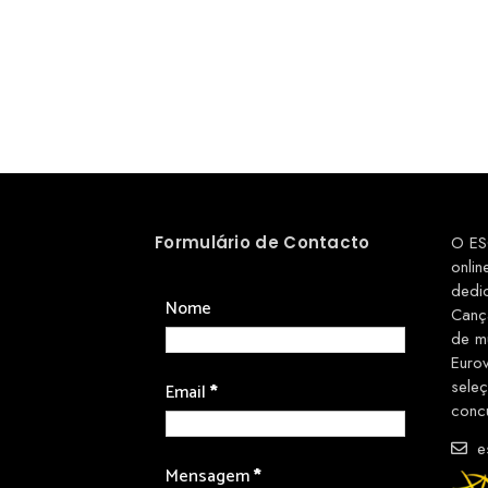
Formulário de Contacto
O ES
onlin
dedi
Nome
Canç
de m
Euro
sele
Email
*
conc
es
Mensagem
*