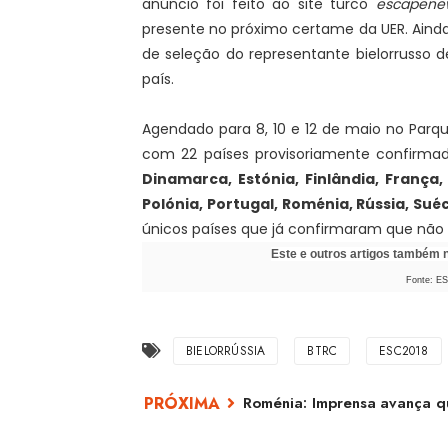
anúncio foi feito ao site turco
escapene
presente no próximo certame da UER. Aind
de seleção do representante bielorrusso d
país.
Agendado para 8, 10 e 12 de maio no Parqu
com 22 países provisoriamente confirma
Dinamarca, Estónia, Finlândia, França, 
Polónia, Portugal, Roménia, Rússia, Suéc
únicos países que já confirmaram que não 
Este e outros artigos também
Fonte: E
BIELORRÚSSIA
BTRC
ESC2018
Roménia: Imprensa avança qu