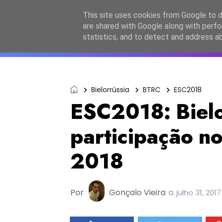
Início
Sobre a equipa
Contactos
Po
This site uses cookies from Google to de
are shared with Google along with perfo
ESC2027
JESC2026
F
statistics, and to detect and address a
Bielorrússia
BTRC
ESC2018
ESC2018: Bielo
participação no
2018
Por
Gonçalo Vieira
a
julho 31, 2017