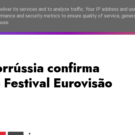
lítica de Privacidade
liver its services and to analyze traffic. Your IP address and us
rmance and security metrics to ensure quality of service, gene
C2026
EASC2026
PORTUGAL
LANÇAMENTOS
ESPE
buse.
rrússia confirma
 Festival Eurovisão