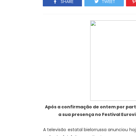
SHARE
TWEET
Após a confirmação de ontem por parte 
a sua presença no Festival Eurov
A televisão estatal bielorrussa anunciou h