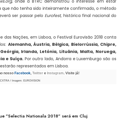
ws.org
, onde a BTRC demonstrou o interesse em estar
a que não tenha sido inteiramente confirmado, o método
everá ser passar pelo
Eurofest
, histórica final nacional do
e das Nações, em Lisboa, o Festival Eurovisão 2018 conta
dos:
Alemanha, Áustria, Bélgica, Bielorrússia, Chipre,
Geórgia, Irlanda, Letónia, Lituânia, Malta, Noruega,
ia e Suíça.
Por outro lado, Andorra e Luxemburgo são os
estarão representados em Lisboa.
 no nosso
Facebook
,
Twitter
e
Instagram
. Visite já!
SCXTRA / Imagem: EUROVISION
e "Selectia Nationala 2018" será em Cluj