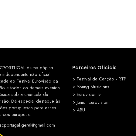
CPORTUGAL é uma página
Parceiros Oficiais
e independente não oficial
Festival da Canção - RTP
cada ao Festival Eurovisão da
Young Musicians
ão e todos os demais eventos
Eurovision.tv
úsica sob a chancela da
visão. Dá especial destaque às
Junior Eurovision
ções portuguesas para esses
ABU
ursos europeus.
cportugal.geral@gmail.com