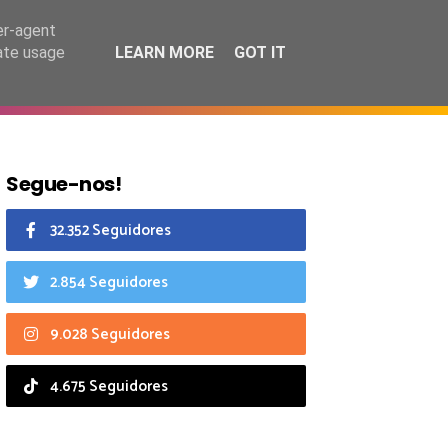
8 agosto 2026
er-agent
rate usage
LEARN MORE
GOT IT
CIAIS
CALENDÁRIO
Segue-nos!
32.352 Seguidores
2.854 Seguidores
9.028 Seguidores
4.675 Seguidores