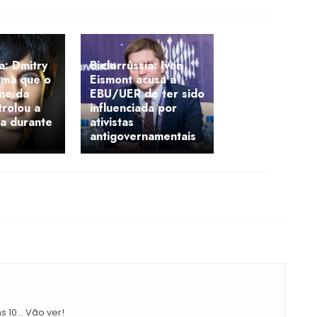
a: Dmitry
Bielorrússia: Ivan
rma que o
Eismont acusa a
ne da
EBU/UER de ter sido
trolou a
influenciada por
ra durante
ativistas
antigovernamentais
10... Vão ver!