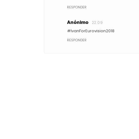
RESPONDER
Anónimo
22:09
#IvanForEurovision2018
RESPONDER