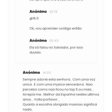
Anónimo
20:15
@15:11
Ok, vou aprender contigo então
Anónimo
00:42
Ela só falou no Salvador, por isso
duvido.
Anónimo
14:00
Sempre adorei esta senhora.. Com uma voz
unica.. E com uma mysica vencedora.. Nao
percebo como nao ficou no top 5 ou mais...
Arrepia me.. Melhor da Espanha nestes ultimos
anos... Volta porfavor...
Quanto a escolha obrigado masnao significa
nada..