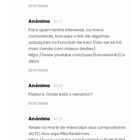
RESPONDER
Anónimo
14:17
Para quem tenha interesse, ou mera
curiosidade, fica aqui o link de algumas
actuações no Euroclub de Kiev (não sei se há
mais canais com vídeos destes):
https://www.youtube.com/user/EurovisionKZ/vi
deos
RESPONDER
Anónimo
14:51
Pastora. Onde está o rebanho?
RESPONDER
Anónimo
14:51
Ainda na maré de videoclips dos compositores
do FC, fica aqui Rita Redshoes:
https://www.youtube.com/watch?v=Z1vjtIU6ZBA