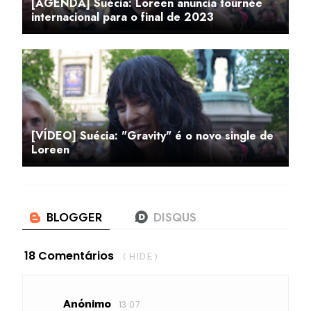
[AGENDA] Suécia: Loreen anuncia tournée
internacional para o final de 2023
[VÍDEO] Suécia: "Gravity" é o novo single de
Loreen
18 Comentários
( HIDE )
Anónimo
13:07