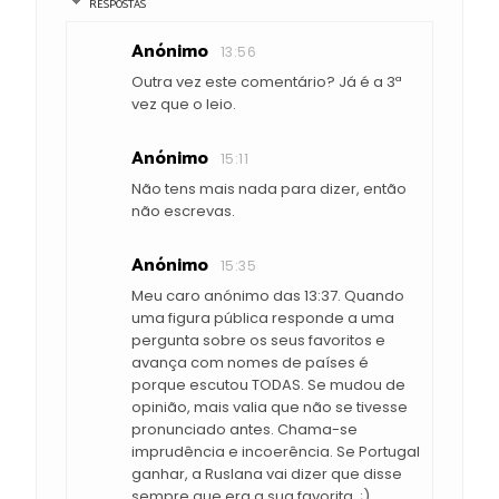
RESPOSTAS
Anónimo
13:56
Outra vez este comentário? Já é a 3ª
vez que o leio.
Anónimo
15:11
Não tens mais nada para dizer, então
não escrevas.
Anónimo
15:35
Meu caro anónimo das 13:37. Quando
uma figura pública responde a uma
pergunta sobre os seus favoritos e
avança com nomes de países é
porque escutou TODAS. Se mudou de
opinião, mais valia que não se tivesse
pronunciado antes. Chama-se
imprudência e incoerência. Se Portugal
ganhar, a Ruslana vai dizer que disse
sempre que era a sua favorita. ;)