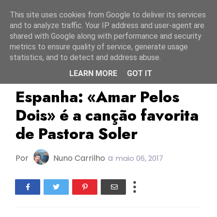
Início
10 agosto 2026
This site uses cookies from Google to deliver its services
and to analyze traffic. Your IP address and user-agent are
shared with Google along with performance and security
metrics to ensure quality of service, generate usage
statistics, and to detect and address abuse.
LEARN MORE
GOT IT
ESC2012
ESC2017
Pastora Soler
Espanha: «Amar Pelos
Dois» é a canção favorita
de Pastora Soler
Por
Nuno Carrilho
a
maio 06, 2017