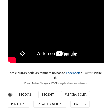
sta e outras notícias também no nosso
Facebook
e
Twitter
. Visite
já!
Fonte: Twitter / Imagem: ESCPortugal / Vídeo: eurovision.tv
ESC2012
ESC2017
PASTORA SOLER
PORTUGAL
SALVADOR SOBRAL
TWITTER