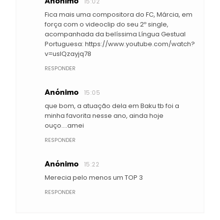
Anónimo
15:02
Fica mais uma compositora do FC, Márcia, em
força com o videoclip do seu 2º single,
acompanhada da belíssima Língua Gestual
Portuguesa: https://www.youtube.com/watch?
v=uslQzayjq78
RESPONDER
Anónimo
15:05
que bom, a atuação dela em Baku tb foi a
minha favorita nesse ano, ainda hoje
ouço....amei
RESPONDER
Anónimo
15:22
Merecia pelo menos um TOP 3
RESPONDER