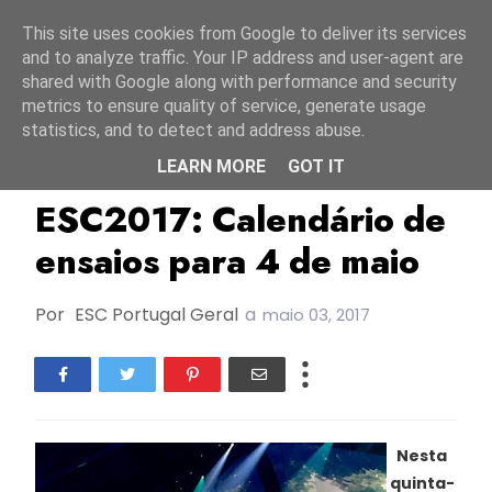
Início
7 agosto 2026
This site uses cookies from Google to deliver its services
and to analyze traffic. Your IP address and user-agent are
shared with Google along with performance and security
metrics to ensure quality of service, generate usage
statistics, and to detect and address abuse.
LEARN MORE
GOT IT
Ensaios
ESC2017
ESC2017: Calendário de
ensaios para 4 de maio
Por
ESC Portugal Geral
a
maio 03, 2017
Nesta
quinta-