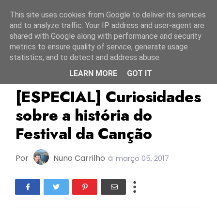
Início
10 agosto 2026
This site uses cookies from Google to deliver its services
and to analyze traffic. Your IP address and user-agent are
shared with Google along with performance and security
metrics to ensure quality of service, generate usage
statistics, and to detect and address abuse.
LEARN MORE
GOT IT
Especial
FC2017
Festival Da Canção
[ESPECIAL] Curiosidades
sobre a história do
Festival da Canção
Por
Nuno Carrilho
a
março 05, 2017