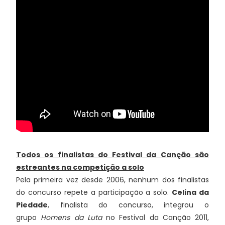
Todos os finalistas do Festival da Canção são
estreantes na competição a solo
Pela primeira vez desde 2006, nenhum dos finalistas
do concurso repete a participação a solo.
Celina da
Piedade
, finalista do concurso, integrou o
grupo
Homens da Luta
no Festival da Canção 2011,