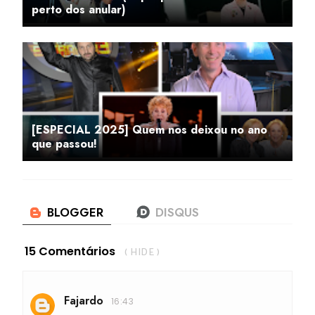
perto dos anular)
[ESPECIAL 2025] Quem nos deixou no ano
que passou!
15 Comentários
( HIDE )
Fajardo
16:43