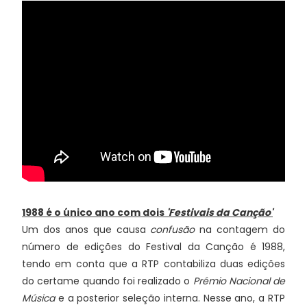
1988 é o único ano com dois
'Festivais da Canção'
Um dos anos que causa
confusão
na contagem do
número de edições do Festival da Canção é 1988,
tendo em conta que a RTP contabiliza duas edições
do certame quando foi realizado o
Prémio Nacional de
Música
e a posterior seleção interna. Nesse ano, a RTP