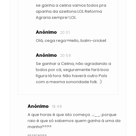
se ganha a celina vamos todos pra
apanha da azeitona LOL Reforma
Agraria sempre! LOL
Anónimo
20:01
Olá, cega rega=Hello, balm-cricket
Anónimo
20:59
Se ganhar a Celina, não agradando a
todos por cá, seguramente fará boa
figura lá fora: Não haverá outro País
com a mesma sonoridade folk. :)
Anónimo
18:48
A que horas é que isto começa...;;__; porque
raio é que só sabemos quem ganha à uma da
manha????
RESPONDER