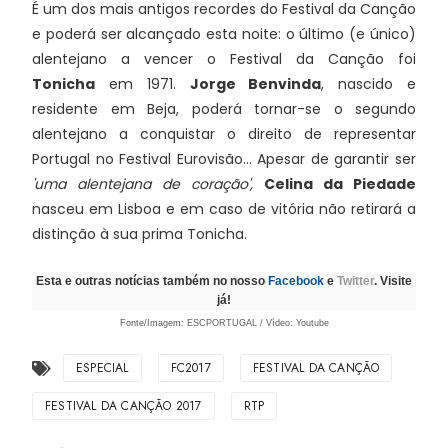
É um dos mais antigos recordes do Festival da Canção
e poderá ser alcançado esta noite: o último (e único)
alentejano a vencer o Festival da Canção foi
Tonicha
em 1971.
Jorge Benvinda
, nascido e
residente em Beja, poderá tornar-se o segundo
alentejano a conquistar o direito de representar
Portugal no Festival Eurovisão... Apesar de garantir ser
'uma alentejana de coração',
Celina da Piedade
nasceu em Lisboa e em caso de vitória não retirará a
distinção à sua prima Tonicha.
Esta e outras notícias também no nosso
Facebook
e
Twitter
. Visite
já!
Fonte/Imagem: ESCPORTUGAL / Vídeo: Youtube
ESPECIAL
FC2017
FESTIVAL DA CANÇÃO
FESTIVAL DA CANÇÃO 2017
RTP