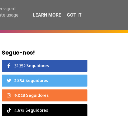
6 agosto 2026
er-agent
rate usage
LEARN MORE
GOT IT
CIAIS
CALENDÁRIO
Segue-nos!
32.352 Seguidores
2.854 Seguidores
9.028 Seguidores
4.675 Seguidores