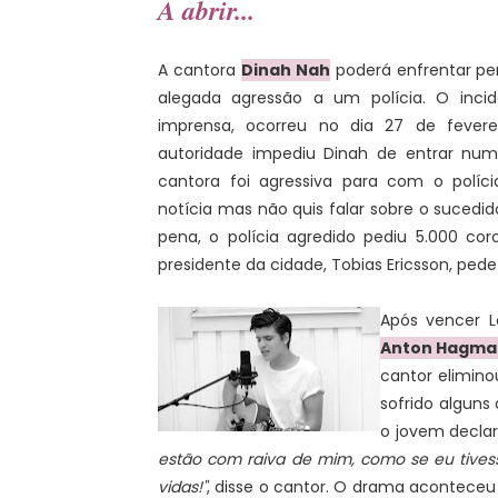
A abrir...
A cantora
Dinah Nah
poderá enfrentar pe
alegada agressão a um polícia. O incid
imprensa, ocorreu no dia 27 de fever
autoridade impediu Dinah de entrar num
cantora foi agressiva para com o políc
notícia mas não quis falar sobre o sucedi
pena, o polícia agredido pediu 5.000 co
presidente da cidade, Tobias Ericsson, pede
Após vencer L
Anton Hagma
cantor elimin
sofrido alguns 
o jovem decla
estão com raiva de mim, como se eu tivesse
vidas!"
, disse o cantor. O drama aconteceu