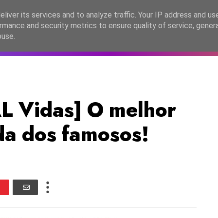
lítica de Privacidade
liver its services and to analyze traffic. Your IP address and us
rmance and security metrics to ensure quality of service, gene
C2026
EASC2026
PORTUGAL
LANÇAMENTOS
ESPE
buse.
 Vidas] O melhor
ida dos famosos!