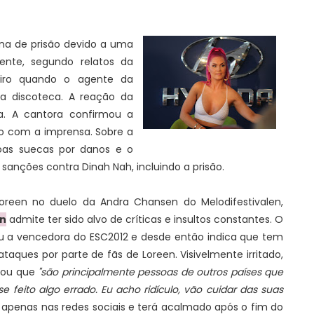
na de prisão devido a uma
ente, segundo relatos da
eiro quando o agente da
a discoteca. A reação da
ia. A cantora confirmou a
do com a imprensa. Sobre a
roas suecas por danos e o
 sanções contra Dinah Nah, incluindo a prisão.
oreen no duelo da Andra Chansen do Melodifestivalen,
n
admite ter sido alvo de críticas e insultos constantes. O
ou a vencedora do ESC2012 e desde então indica que tem
ataques por parte de fãs de Loreen. Visivelmente irritado,
rou que
"são principalmente pessoas de outros países que
 feito algo errado. Eu acho ridículo, vão cuidar das suas
 apenas nas redes sociais e terá acalmado após o fim do