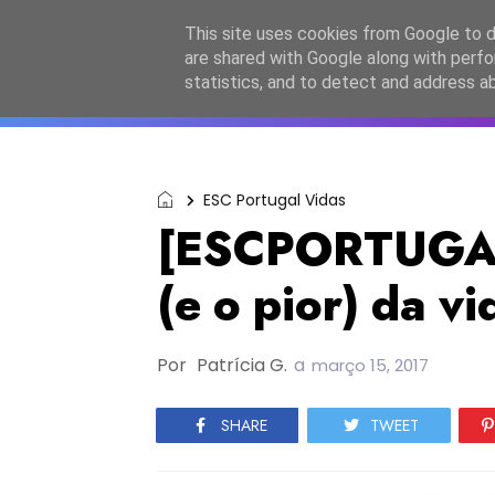
Início
Sobre a equipa
Contactos
Po
This site uses cookies from Google to de
are shared with Google along with perfo
ESC2027
JESC2026
F
statistics, and to detect and address a
ESC Portugal Vidas
[ESCPORTUGAL
(e o pior) da v
Por
Patrícia G.
a
março 15, 2017
SHARE
TWEET