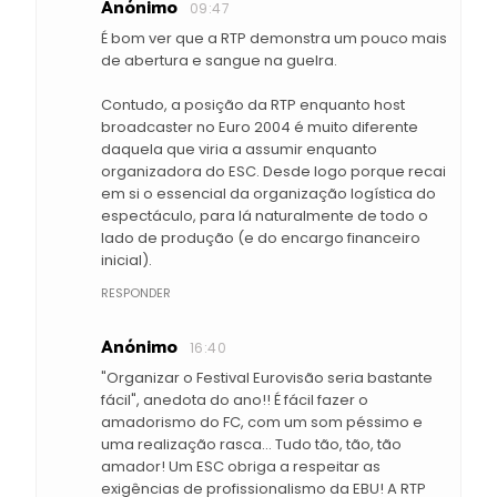
Anónimo
09:47
É bom ver que a RTP demonstra um pouco mais
de abertura e sangue na guelra.
Contudo, a posição da RTP enquanto host
broadcaster no Euro 2004 é muito diferente
daquela que viria a assumir enquanto
organizadora do ESC. Desde logo porque recai
em si o essencial da organização logística do
espectáculo, para lá naturalmente de todo o
lado de produção (e do encargo financeiro
inicial).
RESPONDER
Anónimo
16:40
"Organizar o Festival Eurovisão seria bastante
fácil", anedota do ano!! É fácil fazer o
amadorismo do FC, com um som péssimo e
uma realização rasca... Tudo tão, tão, tão
amador! Um ESC obriga a respeitar as
exigências de profissionalismo da EBU! A RTP