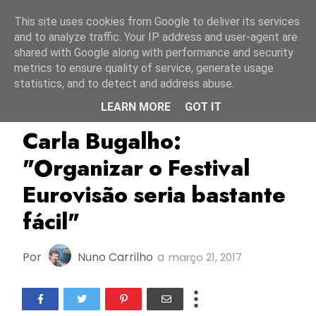
Início
8 agosto 2026
This site uses cookies from Google to deliver its services
and to analyze traffic. Your IP address and user-agent are
shared with Google along with performance and security
metrics to ensure quality of service, generate usage
statistics, and to detect and address abuse.
LEARN MORE
GOT IT
Carla Bugalho
ESC2017
ESC2018
Carla Bugalho:
"Organizar o Festival
Eurovisão seria bastante
fácil"
Por
Nuno Carrilho
a
março 21, 2017