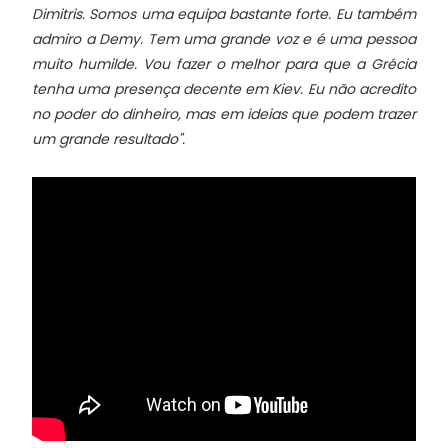
Dimitris. Somos uma equipa bastante forte. Eu também
admiro a Demy. Tem uma grande voz e é uma pessoa
muito humilde. Vou fazer o melhor para que a Grécia
tenha uma presença decente em Kiev. Eu não acredito
no poder do dinheiro, mas em ideias que podem trazer
um grande resultado".