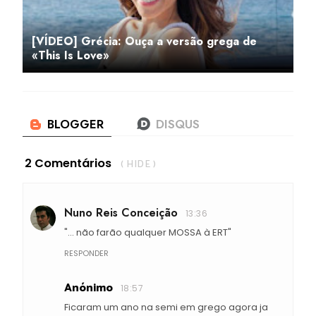
[VÍDEO] Grécia: Ouça a versão grega de
«This Is Love»
2 Comentários
( HIDE )
Nuno Reis Conceição
13:36
"... não farão qualquer MOSSA à ERT"
RESPONDER
Anónimo
18:57
Ficaram um ano na semi em grego agora ja