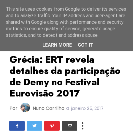
Início
7 agosto 2026
This site uses cookies from Google to deliver its services
and to analyze traffic. Your IP address and user-agent are
shared with Google along with performance and security
metrics to ensure quality of service, generate usage
statistics, and to detect and address abuse.
LEARN MORE
GOT IT
Demy
Dimitris Kontopoulos
ERT
Grécia: ERT revela
detalhes da participação
de Demy no Festival
Eurovisão 2017
Por
Nuno Carrilho
a
janeiro 25, 2017