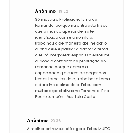
Anónimo
18:22
Só mostra o Profissionalismo do
Fernando, porque na entrevista frisou
que a música apesar de n s ter
identificado com ela no início,
trabalhou a de maneira até lhe dar o
cunho dele e passar a adorar o tema
que irá interpretar evpor isso estou mt
curiosa e confiante na prestação do
Fernando porque admiro a
capacidade q ele tem de pegar nos
temas torna los dele, trabalhar o tema
e dara lhe a alma dele. Estou com
muitas expectativas no Fernando. E no
Pedro também. Ass. Lola Costa
Anónimo
23:36
A melhor entrevista até agora. Estou MUITO