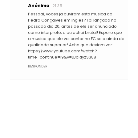
Anónimo
21:35
Pessoal, voces ja ouviram esta musica do
Pedro Gonçalves em ingles? Foi lançada no
passado dia 20, antes de ele ser anunciado
como interprete, e eu achei brutal! Espero que
a musica que ele vai cantar no FC seja ainda de
qualidade superior! Acho que deviam ver:
https://www.youtube.com/watch?
time_continue=19&v=LBoRlyzS388
RESPONDER