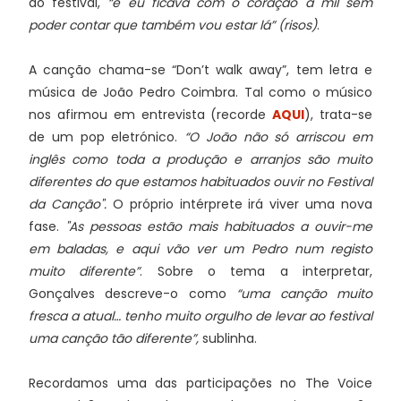
do festival,
“e eu ficava com o coração a mil sem
poder contar que também vou estar lá” (risos)
.
A canção chama-se “Don’t walk away”, tem letra e
música de João Pedro Coimbra. Tal como o músico
nos afirmou em entrevista (recorde
AQUI
), trata-se
de um pop eletrónico.
“O João não só arriscou em
inglês como toda a produção e arranjos são muito
diferentes do que estamos habituados ouvir no Festival
da Canção".
O próprio intérprete irá viver uma nova
fase.
"As pessoas estão mais habituados a ouvir-me
em baladas, e aqui vão ver um Pedro num registo
muito diferente”
. Sobre o tema a interpretar,
Gonçalves descreve-o como
“uma canção muito
fresca a atual… tenho muito orgulho de levar ao festival
uma canção tão diferente”,
sublinha.
Recordamos uma das participações no The Voice