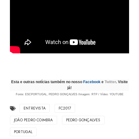
Esta e outras notícias também no nosso
Facebook
e
Twitter
. Visite
já!
Fonte: ESCPORTUGAL,
PEDRO GONÇALVES
/Imagem:
RTP
/ Vídeo: YOUTUBE
ENTREVISTA
FC2017
JOÃO PEDRO COIMBRA
PEDRO GONÇALVES
PORTUGAL