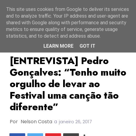
Início
6 agosto 2026
This site uses cookies from Google to deliver its services
and to analyze traffic. Your IP address and user-agent are
shared with Google along with performance and security
metrics to ensure quality of service, generate usage
statistics, and to detect and address abuse.
LEARN MORE
GOT IT
Entrevista
FC2017
João Pedro Coimbra
[ENTREVISTA] Pedro
Gonçalves: “Tenho muito
orgulho de levar ao
Festival uma canção tão
diferente”
Por
Nelson Costa
a
janeiro 26, 2017