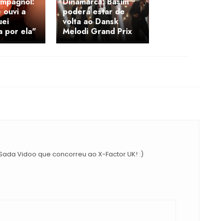
ampagnol:
Dinamarca: Basim
 ouvi a
poderá estar de
uei
volta ao Dansk
 por ela"
Melodi Grand Prix
Sada Vidoo que concorreu ao X-Factor UK! :)