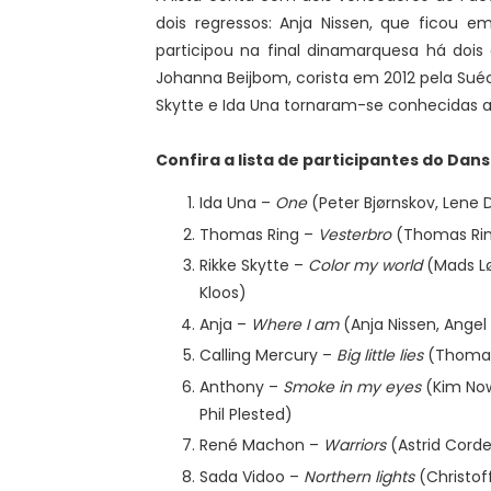
dois regressos: Anja Nissen, que ficou
participou na final dinamarquesa há dois 
Johanna Beijbom, corista em 2012 pela Suéc
Skytte e Ida Una tornaram-se conhecidas 
Confira a lista de participantes do Dans
Ida Una –
One
(Peter Bjørnskov, Lene D
Thomas Ring –
Vesterbro
(Thomas Ri
Rikke Skytte –
Color my world
(Mads Lø
Kloos)
Anja –
Where I am
(Anja Nissen, Angel
Calling Mercury –
Big little lies
(Thomas 
Anthony –
Smoke in my eyes
(Kim Now
Phil Plested)
René Machon –
Warriors
(Astrid Corde
Sada Vidoo –
Northern lights
(Christof