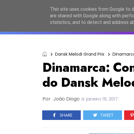
Início
Sobre a equipa
Contactos
Po
This site uses cookies from Google to de
are shared with Google along with perfo
ESC2027
JESC2026
F
statistics, and to detect and address a
Dansk Melodi Grand Prix
Dinamarc
Dinamarca: Conh
do Dansk Melod
Por
João Diogo
a
janeiro 19, 2017
SHARE
TWEET