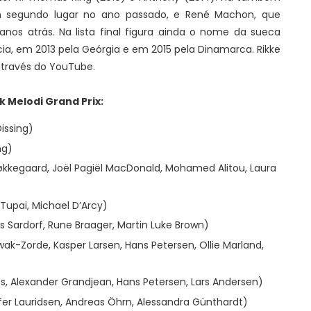
 em segundo lugar no ano passado, e René Machon, que
anos atrás. Na lista final figura ainda o nome da sueca
ia, em 2013 pela Geórgia e em 2015 pela Dinamarca. Rikke
através do YouTube.
k Melodi Grand Prix:
issing)
ng)
kkegaard, Joël Pagiël MacDonald, Mohamed Alitou, Laura
 Tupai, Michael D’Arcy)
Sardorf, Rune Braager, Martin Luke Brown)
ak-Zorde, Kasper Larsen, Hans Petersen, Ollie Marland,
s, Alexander Grandjean, Hans Petersen, Lars Andersen)
fer Lauridsen, Andreas Öhrn, Alessandra Günthardt)