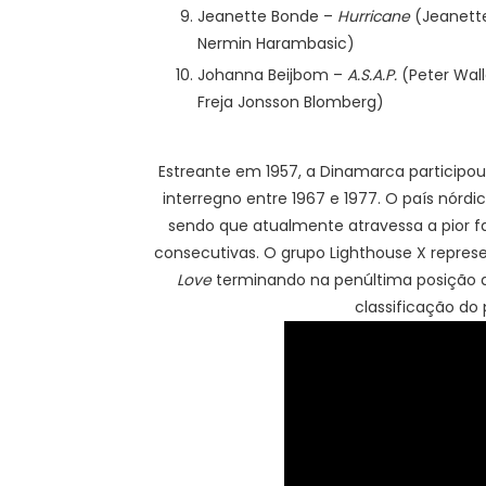
Jeanette Bonde –
Hurricane
(Jeanette
Nermin Harambasic)
Johanna Beijbom –
A.S.A.P.
(Peter Walle
Freja Jonsson Blomberg)
Estreante em 1957, a Dinamarca participo
interregno entre 1967 e 1977. O país nórdi
sendo que atualmente atravessa a pior fa
consecutivas. O grupo Lighthouse X repr
Love
terminando na penúltima posição da
classificação do 