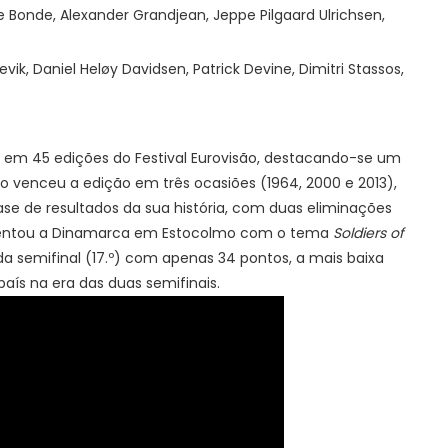
 Bonde, Alexander Grandjean, Jeppe Pilgaard Ulrichsen,
vik, Daniel Heløy Davidsen, Patrick Devine, Dimitri Stassos,
u em 45 edições do Festival Eurovisão, destacando-se um
co venceu a edição em três ocasiões (1964, 2000 e 2013),
se de resultados da sua história, com duas eliminações
esentou a Dinamarca em Estocolmo com o tema
Soldiers of
 semifinal (17.º) com apenas 34 pontos, a mais baixa
país na era das duas semifinais.