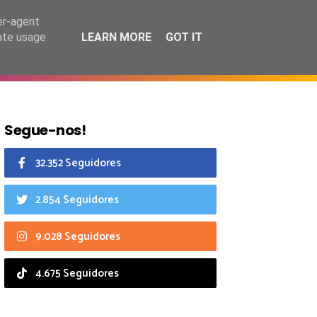
7 agosto 2026
er-agent
rate usage
LEARN MORE
GOT IT
CIAIS
CALENDÁRIO
Segue-nos!
32.352 Seguidores
2.854 Seguidores
9.028 Seguidores
4.675 Seguidores