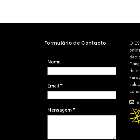
Formulário de Contacto
O ES
onlin
dedi
Nome
Canç
de m
Euro
sele
Email
*
conc
es
Mensagem
*