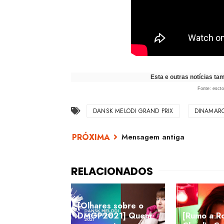
Esta e outras notícias t
Fonte: escto
DANSK MELODI GRAND PRIX
DINAMAR
Mensagem antiga
[Olhares sobre o
DMGP2021] Quem
[Rumo a R