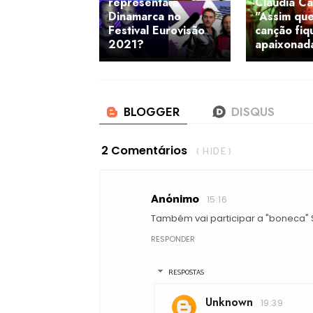
representa a
Claudia C
Dinamarca no
"Assim que
Festival Eurovisão
canção fiq
2021?
apaixonada
2 Comentários
( HIDE )
Anónimo
15:16
Também vai participar a "boneca" 
RESPONDER
RESPOSTAS
Unknown
19:39