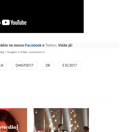
ambém no nosso
Facebook
e
Twitter
. Visite já!
day / Imagem e Vídeo: eurovision.tv
CA
DMGP2017
DR
ESC2017
oterdão]