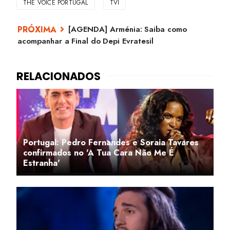
THE VOICE PORTUGAL
TVI
[AGENDA] Arménia: Saiba como
acompanhar a Final do Depi Evratesil
Portugal: Pedro Fernandes e Soraia Tavares
confirmados no 'A Tua Cara Não Me É
Estranha'