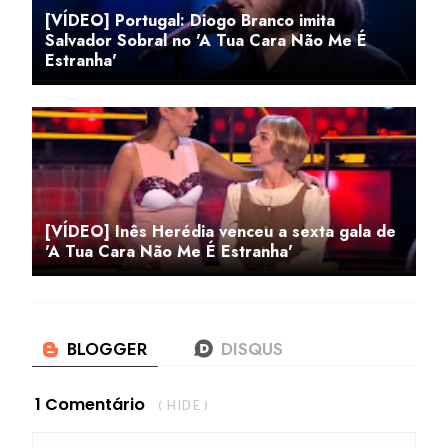
[VÍDEO] Portugal: Diogo Branco imita
Salvador Sobral no 'A Tua Cara Não Me É
Estranha'
[VÍDEO] Inês Herédia venceu a sexta gala de
'A Tua Cara Não Me É Estranha'
1 Comentário
( HIDE )