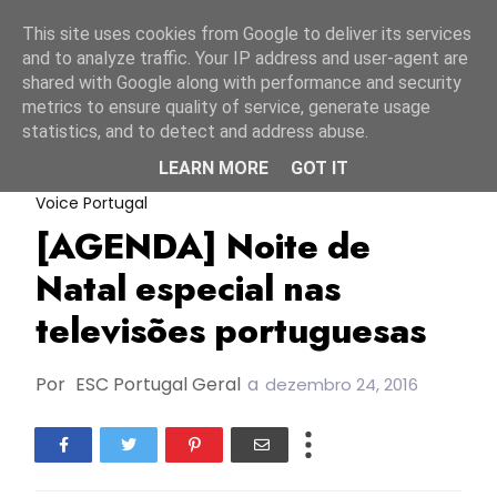
Início
8 agosto 2026
This site uses cookies from Google to deliver its services
and to analyze traffic. Your IP address and user-agent are
shared with Google along with performance and security
metrics to ensure quality of service, generate usage
statistics, and to detect and address abuse.
LEARN MORE
GOT IT
A Tua Cara Não Me É Estranha
RTP
The
Voice Portugal
[AGENDA] Noite de
Natal especial nas
televisões portuguesas
Por
ESC Portugal Geral
a
dezembro 24, 2016