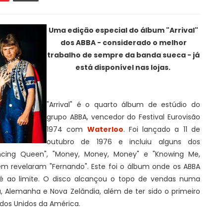
Uma edição especial do álbum "Arrival"
dos ABBA - considerado o melhor
trabalho de sempre da banda sueca - já
está disponível nas lojas.
"Arrival" é o quarto álbum de estúdio do
grupo ABBA, vencedor do Festival Eurovisão
1974 com
Waterloo
. Foi lançado a 11 de
outubro de 1976 e incluiu alguns dos
cing Queen", "Money, Money, Money" e "Knowing Me,
m revelaram "Fernando". Este foi o álbum onde os ABBA
té ao limite. O disco alcançou o topo de vendas numa
a, Alemanha e Nova Zelândia, além de ter sido o primeiro
ados Unidos da América.