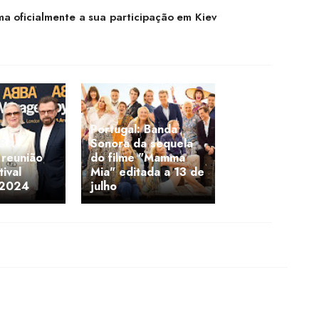
a oficialmente a sua participação em Kiev
Portugal: Banda
BBA
Sonora da sequela
 reunião
do filme "Mamma
ival
Mia" editada a 13 de
 2024
julho