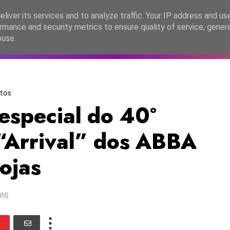
lítica de Privacidade
liver its services and to analyze traffic. Your IP address and us
rmance and security metrics to ensure quality of service, gene
C2026
EASC2026
PORTUGAL
LANÇAMENTOS
ESPE
buse.
tos
especial do 40º
 “Arrival” dos ABBA
lojas
016