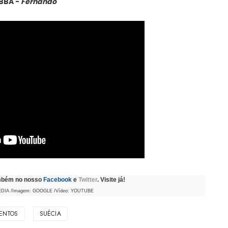
BBA -
Fernando
ambém no nosso
Facebook
e
Twitter
. Visite já!
PEDIA /Imagem: GOOGLE /Vídeo: YOUTUBE
ENTOS
SUÉCIA