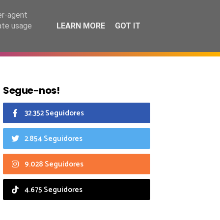
7 agosto 2026
er-agent
rate usage
LEARN MORE
GOT IT
CIAIS
CALENDÁRIO
Segue-nos!
32.352 Seguidores
2.854 Seguidores
9.028 Seguidores
4.675 Seguidores