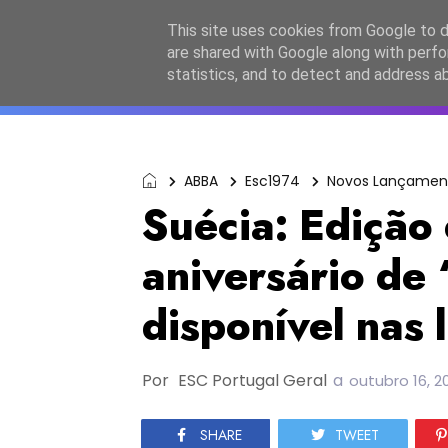
Início
Sobre a equipa
Contactos
Po
This site uses cookies from Google to de
are shared with Google along with perfo
ESC2027
JESC2026
F
statistics, and to detect and address a
ABBA
Esc1974
Novos Lançamen
Suécia: Edição 
aniversário de
disponível nas 
Por
ESC Portugal Geral
a
outubro 16, 2
SHARE
TWEET