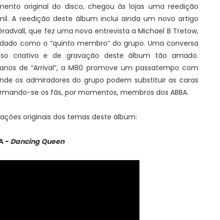
ento original do disco, chegou às lojas uma reedição
inil. A reedição deste álbum inclui ainda um novo artigo
Gradvall, que fez uma nova entrevista a Michael B Tretow,
lidado como o “quinto membro” do grupo. Uma conversa
sso criativo e de gravação deste álbum tão amado.
0 anos de “Arrival”, a M80 promove um passatempo com
de os admiradores do grupo podem substituir as caras
sformando-se os fãs, por momentos, membros dos ABBA.
ações originais dos temas deste álbum:
A -
Dancing Queen