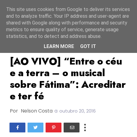
Início
7 agosto 2026
This site uses cookies from Google to deliver its services
and to analyze traffic. Your IP address and user-agent are
shared with Google along with performance and security
metrics to ensure quality of service, generate usage
statistics, and to detect and address abuse.
LEARN MORE
GOT IT
Ao Vivo
Artur Guimarães
Fátima
[AO VIVO] “Entre o céu
e a terra – o musical
sobre Fátima”: Acreditar
e ter fé
Por
Nelson Costa
a
outubro 20, 2016