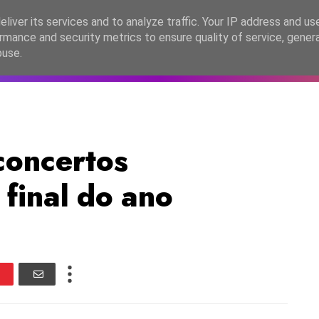
lítica de Privacidade
liver its services and to analyze traffic. Your IP address and us
rmance and security metrics to ensure quality of service, gene
C2026
EASC2026
PORTUGAL
LANÇAMENTOS
ESPE
buse.
oncertos
 final do ano