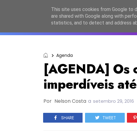
Início
Sobre a equipa
Contactos
Po
This site uses cookies from Google to de
are shared with Google along with perfo
ESC2027
JESC2026
F
statistics, and to detect and address a
Agenda
[AGENDA] Os c
imperdíveis até
Por
Nelson Costa
a
setembro 29, 2016
SHARE
TWEET