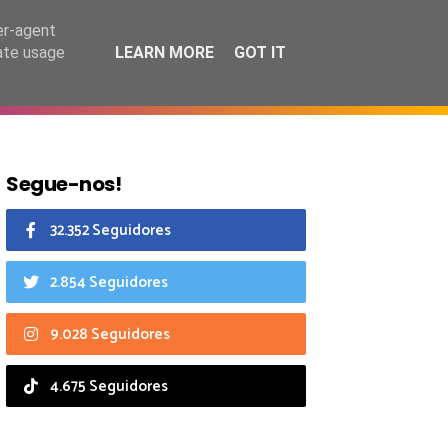
7 agosto 2026
er-agent
rate usage
LEARN MORE
GOT IT
CIAIS
CALENDÁRIO
Segue-nos!
32.352 Seguidores
2.854 Seguidores
9.028 Seguidores
4.675 Seguidores