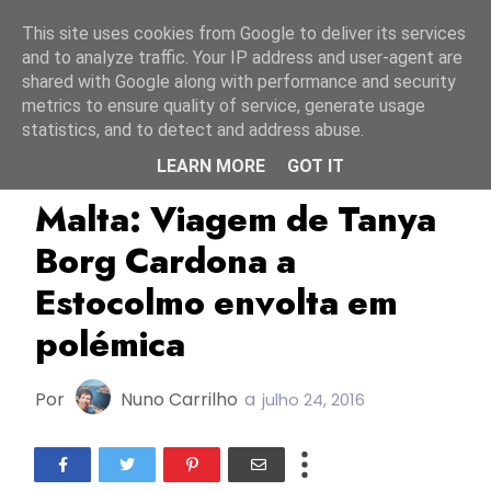
Início
6 agosto 2026
This site uses cookies from Google to deliver its services
and to analyze traffic. Your IP address and user-agent are
shared with Google along with performance and security
metrics to ensure quality of service, generate usage
statistics, and to detect and address abuse.
LEARN MORE
GOT IT
ESC2016
Malta
PBS
Malta: Viagem de Tanya
Borg Cardona a
Estocolmo envolta em
polémica
Por
Nuno Carrilho
a
julho 24, 2016