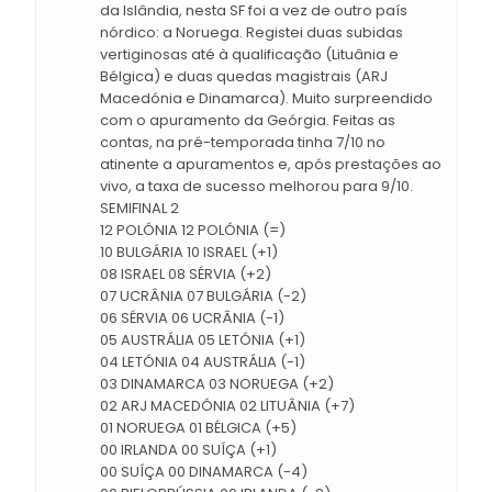
da Islândia, nesta SF foi a vez de outro país
nórdico: a Noruega. Registei duas subidas
vertiginosas até à qualificação (Lituânia e
Bélgica) e duas quedas magistrais (ARJ
Macedónia e Dinamarca). Muito surpreendido
com o apuramento da Geórgia. Feitas as
contas, na pré-temporada tinha 7/10 no
atinente a apuramentos e, após prestações ao
vivo, a taxa de sucesso melhorou para 9/10.
SEMIFINAL 2
12 POLÓNIA 12 POLÓNIA (=)
10 BULGÁRIA 10 ISRAEL (+1)
08 ISRAEL 08 SÉRVIA (+2)
07 UCRÂNIA 07 BULGÁRIA (-2)
06 SÉRVIA 06 UCRÂNIA (-1)
05 AUSTRÁLIA 05 LETÓNIA (+1)
04 LETÓNIA 04 AUSTRÁLIA (-1)
03 DINAMARCA 03 NORUEGA (+2)
02 ARJ MACEDÓNIA 02 LITUÂNIA (+7)
01 NORUEGA 01 BÉLGICA (+5)
00 IRLANDA 00 SUÍÇA (+1)
00 SUÍÇA 00 DINAMARCA (-4)