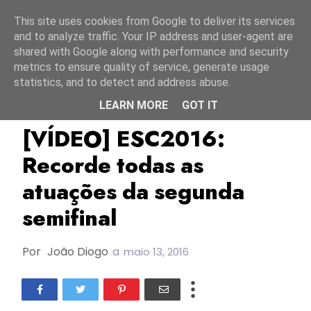
Início
7 agosto 2026
This site uses cookies from Google to deliver its services
and to analyze traffic. Your IP address and user-agent are
shared with Google along with performance and security
metrics to ensure quality of service, generate usage
statistics, and to detect and address abuse.
LEARN MORE
GOT IT
ESC2016
[VÍDEO] ESC2016:
Recorde todas as
atuações da segunda
semifinal
Por
João Diogo
a
maio 13, 2016