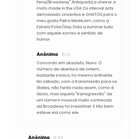
Feria/Broadway".Antiquada,a cheirar a
mofo made in the USA.Os interval acts
demasiado cinzentos e CHATOS para o
meu gosto.Petra Mede,sim ,como a
Estrela Polar/Gay Sista a iluminar tudo
com aquele sorriso e sentido de
humor.
Anónimo
15:12
Concordo em absoluto, Nuno. O
número de abertura de ontem,
bastante irónico, foi mesmo brilhante.
No sábado, com a transmissão para os
States, não farão nada assim, como é
óbvio, mas aquela "transgressão" de
um número musical muito conhecido
da Broadway foi irresistível. E tão bem
esteve ela como ele.
Anónimo
13:45