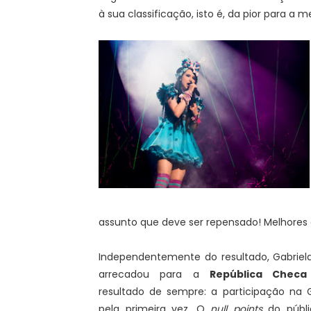
à sua classificação, isto é, da pior para a m
assunto que deve ser repensado! Melhores d
Independentemente do resultado, Gabriel
arrecadou para a
República Checa
resultado de sempre: a participação na G
pela primeira vez. O
null points
do públ