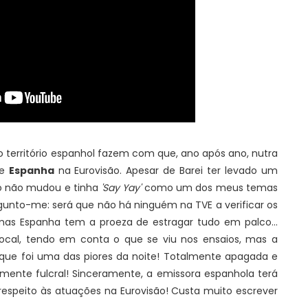
território espanhol fazem com que, ano após ano, nutra
de
Espanha
na Eurovisão. Apesar de Barei ter levado um
to não mudou e tinha
'Say Yay'
como um dos meus temas
gunto-me: será que não há ninguém na TVE a verificar os
mas Espanha tem a proeza de estragar tudo em palco...
vocal, tendo em conta o que se viu nos ensaios, mas a
 que foi uma das piores da noite! Totalmente apagada e
almente fulcral! Sinceramente, a emissora espanhola terá
respeito às atuações na Eurovisão! Custa muito escrever