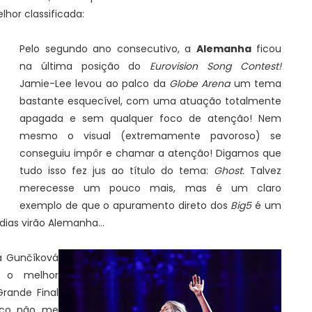
elhor classificada:
Pelo segundo ano consecutivo, a
Alemanha
ficou
na última posição do
Eurovision Song Contest!
Jamie-Lee levou ao palco da
Globe Arena
um tema
bastante esquecível, com uma atuação totalmente
apagada e sem qualquer foco de atenção! Nem
mesmo o visual (extremamente pavoroso) se
conseguiu impôr e chamar a atenção! Digamos que
tudo isso fez jus ao título do tema:
Ghost.
Talvez
merecesse um pouco mais, mas é um claro
exemplo de que o apuramento direto dos
Big5
é um
ias virão Alemanha...
a Gunčíková
o melhor
rande Final
ico não me