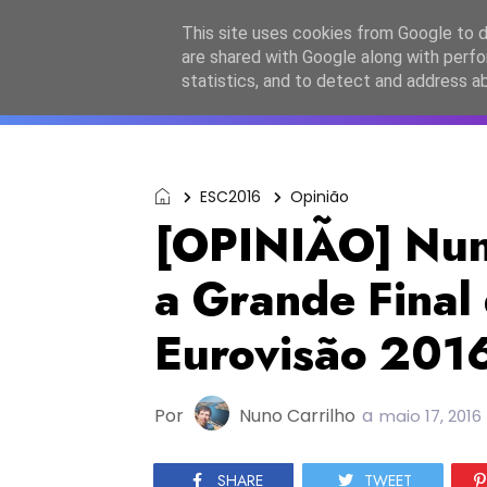
Início
Sobre a equipa
Contactos
Po
This site uses cookies from Google to de
are shared with Google along with perfo
ESC2027
JESC2026
F
statistics, and to detect and address a
ESC2016
Opinião
[OPINIÃO] Nun
a Grande Final 
Eurovisão 201
Por
Nuno Carrilho
a
maio 17, 2016
SHARE
TWEET