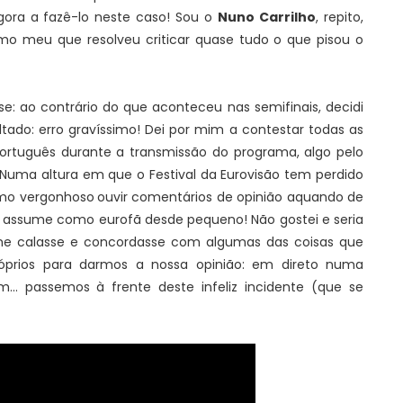
gora a fazê-lo neste caso! Sou o
Nuno Carrilho
, repito,
o meu que resolveu criticar quase tudo o que pisou o
!
e: ao contrário do que aconteceu nas semifinais, decidi
tado: erro gravíssimo! Dei por mim a contestar todas as
português durante a transmissão do programa, algo pelo
 Numa altura em que o Festival da Eurovisão tem perdido
smo vergonhoso
ouvir comentários de opinião aquando de
 assume como eurofã desde pequeno! Não gostei e seria
me calasse e concordasse com algumas das coisas que
próprios para darmos a nossa opinião: em direto numa
... passemos à frente deste infeliz incidente (que se