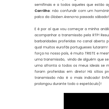
semifinais e a todos aqueles que estão a
Carrilho
: não confundir com um homónim
palco da
Globen Arena
no passado sábado
E é por aí que vou começar a minha anális
acompanhar a transmissão pela RTP! Resul
barbaridades proferidas no canal aberto 
qual muitos eurofãs portugueses lutaram!
força no nosso país, é muito TRISTE e me
uma transmissão, vindo de alguém que se
uma afronta a todos os meus ideais se 
foram proferidas em direto! Há sítios 
transmissão não é o mais indicado! Enfim
prolongou durante todo o espetáculo)!