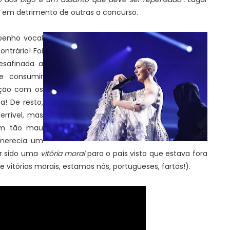
s em detrimento de outras a concurso.
penho vocal
ontrário! Foi
esafinada a
se consumir
ação com os
a! De resto,
errível, mas
sim tão mau
erecia um
er sido uma
vitória moral
para o país visto que estava fora
 vitórias morais, estamos nós, portugueses, fartos!).