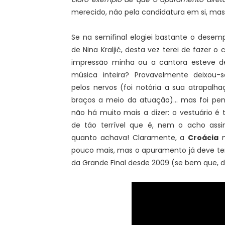
merecido, não pela candidatura em si, ma
Se na semifinal elogiei bastante o desem
de Nina Kraljić, desta vez terei de fazer o c
impressão minha ou a cantora esteve d
música inteira? Provavelmente deixou-
pelos nervos (foi notória a sua atrapalh
braços a meio da atuação)... mas foi pen
não há muito mais a dizer: o vestuário é t
de tão terrível que é, nem o acho as
quanto achava! Claramente, a
Croácia
m
pouco mais, mas o apuramento já deve t
da Grande Final desde 2009 (se bem que, de