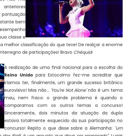
anteriores
r pontuação
bastante bem
 desempenho
sua classe e
a melhor classificação do que teve! De realçar a enorme
 interregno de participações! Bravo
Chéquia
!
A realização de uma final nacional para a escolha do
Reino Unido
para Estocolmo fez-me acreditar que
iríamos ter, finalmente, um grande sucesso britânico
eurovisivo! Mas não...
'You're Not Alone'
não é um tema
mau, nem fraco: o grande problema é quando o
comparamos com os outros temas a concurso!
Sinceramente, dois minutos da atuação da dupla
estava totalmente esquecido da sua participação no
concurso! Repito o que disse sobre a Alemanha:
"um
o dos Big5 é um assunto que deve ser repensado".
Lugar