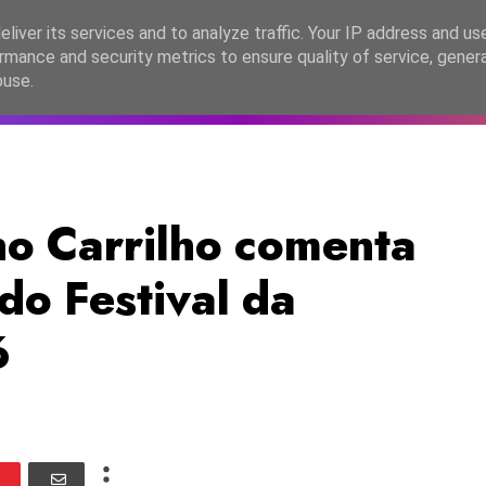
lítica de Privacidade
liver its services and to analyze traffic. Your IP address and us
rmance and security metrics to ensure quality of service, gene
C2026
EASC2026
PORTUGAL
LANÇAMENTOS
ESPE
buse.
o Carrilho comenta
do Festival da
6