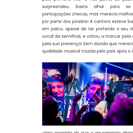
surpreendeu, basta olhar para as 
participações checas, mas merecia melho
por parte dos jurados! A cantora esteve 
em palco, apesar de ter preferido o seu
vocal da semifinal, e voltou a marcar pela 
pela sua presença! Sem dúvida que mereci
qualidade musical trazida pelo país após o
claro exemplo de que o apuramento diret