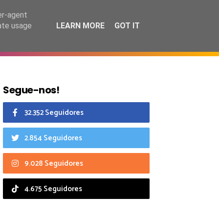
7 agosto 2026
er-agent
rate usage
LEARN MORE
GOT IT
CIAIS
CALENDÁRIO
Segue-nos!
32.352 Seguidores
2.854 Seguidores
9.028 Seguidores
4.675 Seguidores