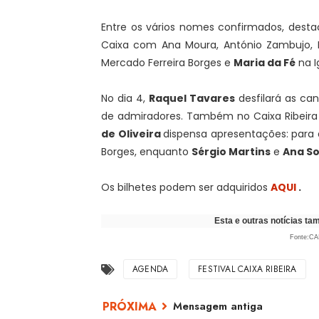
Entre os vários nomes confirmados, dest
Caixa com Ana Moura, António Zambujo, 
Mercado Ferreira Borges e
Maria da Fé
na I
No dia 4,
Raquel Tavares
desfilará as can
de admiradores. Também no Caixa Ribeira
de Oliveira
dispensa apresentações: para 
Borges, enquanto
Sérgio Martins
e
Ana So
Os bilhetes podem ser adquiridos
AQUI
.
Esta e outras notícias t
Fonte:CA
AGENDA
FESTIVAL CAIXA RIBEIRA
Mensagem antiga