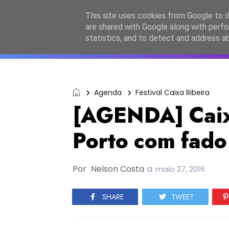
Início
Sobre a equipa
Contactos
Po
This site uses cookies from Google to de
are shared with Google along with perfo
ESC2027
JESC2026
F
statistics, and to detect and address a
Agenda
Festival Caixa Ribeira
[AGENDA] Caixa
Porto com fado
Por
Nelson Costa
a
maio 27, 2016
SHARE
TWEET