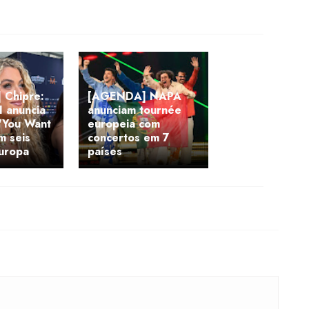
Chipre:
[AGENDA] NAPA
 anuncia
anunciam tournée
'You Want
europeia com
m seis
concertos em 7
Europa
países