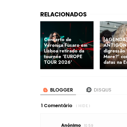
Concerto de
[AGENDA] 
Veronica Fusaro em
ANTIGONI
Lisboa retirado da
digressão 
tournée 'EUROPE
More?' co
TOUR 2026'
datas na 
1 Comentário
( HIDE )
Anónimo
10:59