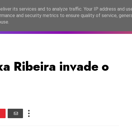
lítica de Privacidade
liver its services and to analyze traffic. Your IP address and us
rmance and security metrics to ensure quality of service, gene
C2026
EASC2026
PORTUGAL
LANÇAMENTOS
ESPE
buse.
 Ribeira invade o