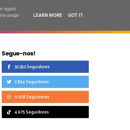
7 agosto 2026
er-agent
rate usage
LEARN MORE
GOT IT
CIAIS
CALENDÁRIO
Segue-nos!
32.352 Seguidores
2.854 Seguidores
9.028 Seguidores
4.675 Seguidores