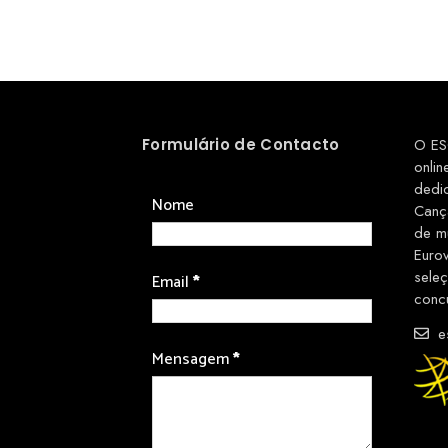
Formulário de Contacto
O ES
onlin
dedi
Nome
Canç
de m
Euro
sele
Email
*
conc
es
Mensagem
*