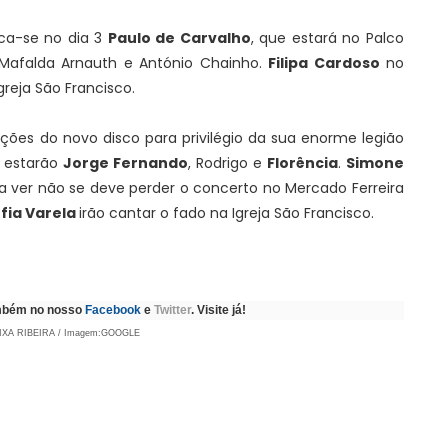
aca-se no dia 3
Paulo de Carvalho
, que estará no Palco
Mafalda Arnauth e António Chainho.
Filipa Cardoso
no
greja São Francisco.
ções do novo disco para privilégio da sua enorme legião
 estarão
Jorge Fernando
, Rodrigo e
Florência
.
Simone
a ver não se deve perder o concerto no Mercado Ferreira
fia Varela
irão cantar o fado na Igreja São Francisco.
ambém no nosso
Facebook
e
Twitter
. Visite já!
IXA RIBEIRA / Imagem:GOOGLE