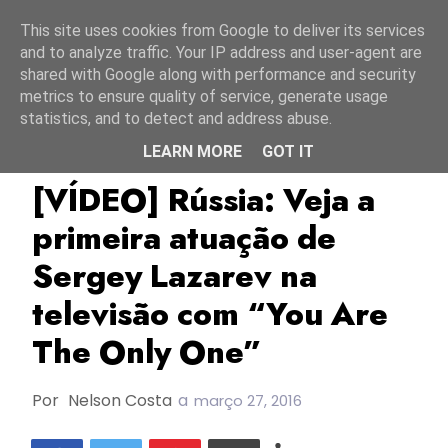
Início
8 agosto 2026
This site uses cookies from Google to deliver its services
and to analyze traffic. Your IP address and user-agent are
shared with Google along with performance and security
metrics to ensure quality of service, generate usage
statistics, and to detect and address abuse.
LEARN MORE
GOT IT
ESC2016
Rússia
Sergey Lazarev
[VÍDEO] Rússia: Veja a
primeira atuação de
Sergey Lazarev na
televisão com “You Are
The Only One”
Por
Nelson Costa
a
março 27, 2016