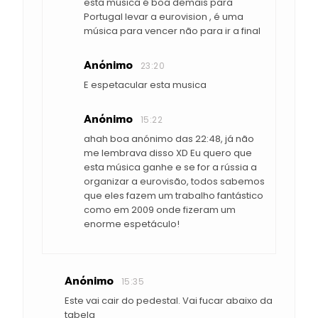
esta música é boa demais para
Portugal levar a eurovision , é uma
música para vencer não para ir a final
Anónimo
23:20
E espetacular esta musica
Anónimo
15:22
ahah boa anónimo das 22:48, já não
me lembrava disso XD Eu quero que
esta música ganhe e se for a rússia a
organizar a eurovisão, todos sabemos
que eles fazem um trabalho fantástico
como em 2009 onde fizeram um
enorme espetáculo!
Anónimo
15:35
Este vai cair do pedestal. Vai fucar abaixo da
tabela