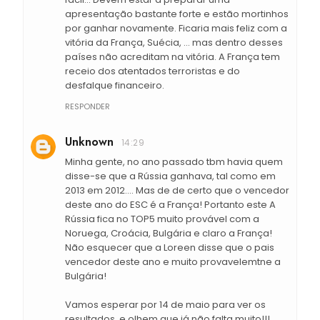
apresentação bastante forte e estão mortinhos
por ganhar novamente. Ficaria mais feliz com a
vitória da França, Suécia, ... mas dentro desses
países não acreditam na vitória. A França tem
receio dos atentados terroristas e do
desfalque financeiro.
RESPONDER
Unknown
14:29
Minha gente, no ano passado tbm havia quem
disse-se que a Rússia ganhava, tal como em
2013 em 2012.... Mas de de certo que o vencedor
deste ano do ESC é a França! Portanto este A
Rússia fica no TOP5 muito provável com a
Noruega, Croácia, Bulgária e claro a França!
Não esquecer que a Loreen disse que o pais
vencedor deste ano e muito provavelemtne a
Bulgária!
Vamos esperar por 14 de maio para ver os
resultados, e olhem que já não falta muito!!!