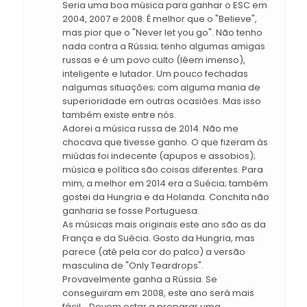
Seria uma boa música para ganhar o ESC em
2004, 2007 e 2008. É melhor que o "Believe",
mas pior que o "Never let you go". Não tenho
nada contra a Rússia; tenho algumas amigas
russas e é um povo culto (lêem imenso),
inteligente e lutador. Um pouco fechadas
nalgumas situações; com alguma mania de
superioridade em outras ocasiões. Mas isso
também existe entre nós.
Adorei a música russa de 2014. Não me
chocava que tivesse ganho. O que fizeram às
miúdas foi indecente (apupos e assobios);
música e política são coisas diferentes. Para
mim, a melhor em 2014 era a Suécia; também
gostei da Hungria e da Holanda. Conchita não
ganharia se fosse Portuguesa.
As músicas mais originais este ano são as da
França e da Suécia. Gosto da Hungria, mas
parece (até pela cor do palco) a versão
masculina de "Only Teardrops".
Provavelmente ganha a Rússia. Se
conseguiram em 2008, este ano será mais
fácil... Devem estar a preparar uma