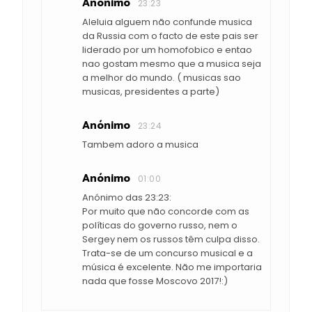
Anónimo
23:23
Aleluia alguem não confunde musica
da Russia com o facto de este pais ser
liderado por um homofobico e entao
nao gostam mesmo que a musica seja
a melhor do mundo. ( musicas sao
musicas, presidentes a parte)
Anónimo
23:24
Tambem adoro a musica
Anónimo
01:00
Anónimo das 23:23:
Por muito que não concorde com as
políticas do governo russo, nem o
Sergey nem os russos têm culpa disso.
Trata-se de um concurso musical e a
música é excelente. Não me importaria
nada que fosse Moscovo 2017!:)