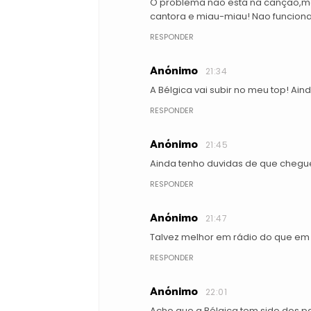
O problema nao esta na cançao,mas
cantora e miau-miau! Nao funciona
RESPONDER
Anónimo
21:34
A Bélgica vai subir no meu top! Ai
RESPONDER
Anónimo
21:45
Ainda tenho duvidas de que chegue
RESPONDER
Anónimo
21:47
Talvez melhor em rádio do que em p
RESPONDER
Anónimo
22:01
Acho que a Bélgica tem sido dos p