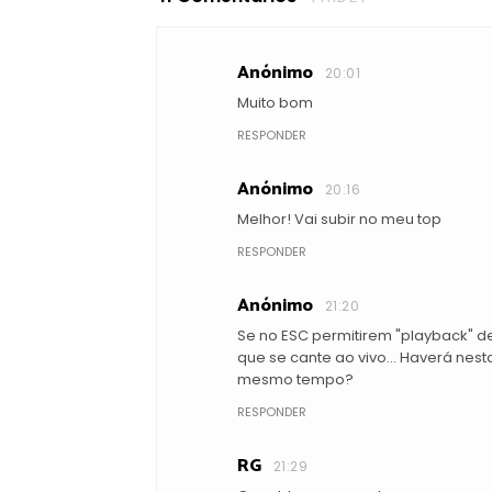
Anónimo
20:01
Muito bom
RESPONDER
Anónimo
20:16
Melhor! Vai subir no meu top
RESPONDER
Anónimo
21:20
Se no ESC permitirem "playback" de 
que se cante ao vivo... Haverá ne
mesmo tempo?
RESPONDER
RG
21:29