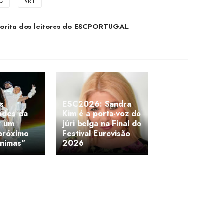
RO
VRT
avorita dos leitores do ESCPORTUGAL
As
ESC2026: Sandra
ades da
Kim é a porta-voz do
r um
júri belga na Final do
 próximo
Festival Eurovisão
ínimas"
2026