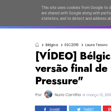
Início
Sobre a equipa
Contactos
Po
This site uses cookies from Google to de
are shared with Google along with perfo
ESC2027
JESC2026
F
statistics, and to detect and address a
Bélgica
ESC2016
Laura Tesoro
[VÍDEO] Bélgic
versão final de
Pressure"
Por
Nuno Carrilho
a
março 12, 201
SHARE
TWEET