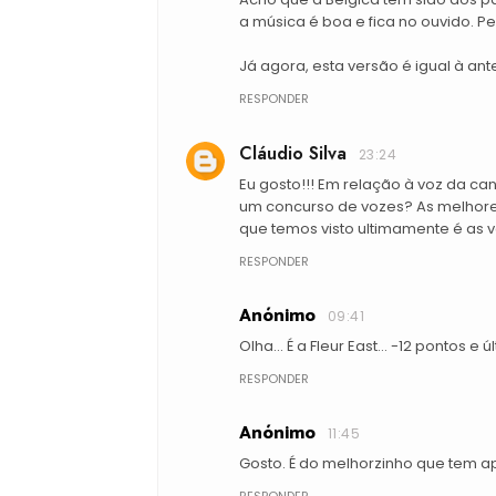
a música é boa e fica no ouvido. 
Já agora, esta versão é igual à ante
RESPONDER
Cláudio Silva
23:24
Eu gosto!!! Em relação à voz da ca
um concurso de vozes? As melhore
que temos visto ultimamente é as v
RESPONDER
Anónimo
09:41
Olha... É a Fleur East... -12 pontos e
RESPONDER
Anónimo
11:45
Gosto. É do melhorzinho que tem a
RESPONDER