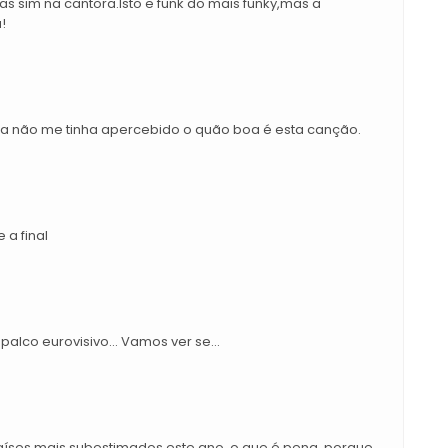
 sim na cantora.Isto e funk do mais funky,mas a
!
nda não me tinha apercebido o quão boa é esta canção.
 a final
alco eurovisivo... Vamos ver se...
aíses mais subestimados este ano, o que é pena, porque