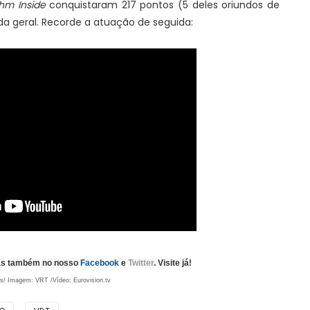
hm Inside
conquistaram 217 pontos (5 deles oriundos de
 da geral. Recorde a atuação de seguida:
também no nosso
Facebook
e
Twitter
. Visite já!
s/ Imagem: VRT /Vídeo: Eurovision.tv