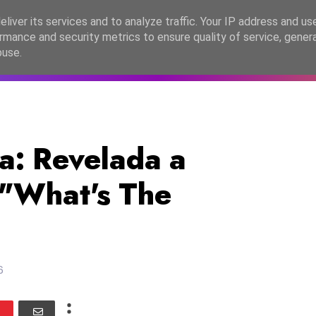
lítica de Privacidade
liver its services and to analyze traffic. Your IP address and us
rmance and security metrics to ensure quality of service, gene
C2026
EASC2026
PORTUGAL
LANÇAMENTOS
ESPE
buse.
a: Revelada a
 "What's The
6