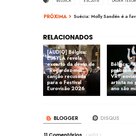
BÉLGICA
ESC2016
LAURA TESO
Suécia: Molly Sandén é a f
[ÁUDIO] Bélgica:
ESSYLA revela
excerto da demo de
Bélgica: "
"Regardez-moi",
probabilid
canção recusada
VRT envia
para o Festival
artista no
Eurovisão 2026
ano são m
11 Comentários
( HIDE )