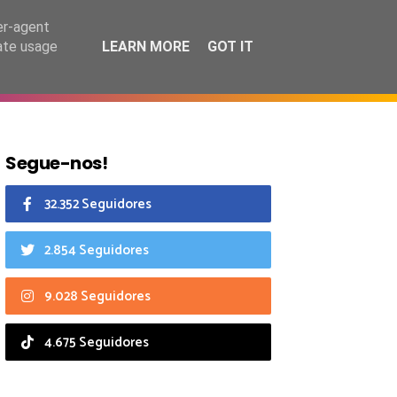
7 agosto 2026
er-agent
rate usage
LEARN MORE
GOT IT
CIAIS
CALENDÁRIO
Segue-nos!
32.352 Seguidores
2.854 Seguidores
9.028 Seguidores
4.675 Seguidores