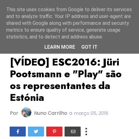
Início
7 agosto 2026
This site uses cookies from Google to deliver its services
and to analyze traffic. Your IP address and user-agent are
shared with Google along with performance and security
metrics to ensure quality of service, generate usage
statistics, and to detect and address abuse.
LEARN MORE
GOT IT
Eesti Laul 2016
ERR
ESC2016
[VÍDEO] ESC2016: Jüri
Pootsmann e "Play" são
os representantes da
Estónia
Por
Nuno Carrilho
a
março 05, 2016