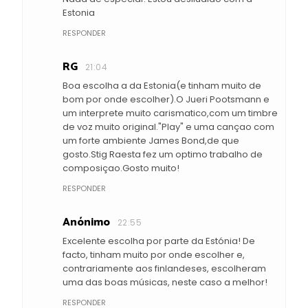
Estonia
RESPONDER
RG
21:04
Boa escolha a da Estonia(e tinham muito de
bom por onde escolher).O Jueri Pootsmann e
um interprete muito carismatico,com um timbre
de voz muito original."Play" e uma cançao com
um forte ambiente James Bond,de que
gosto.Stig Raesta fez um optimo trabalho de
composiçao.Gosto muito!
RESPONDER
Anónimo
22:55
Excelente escolha por parte da Estónia! De
facto, tinham muito por onde escolher e,
contrariamente aos finlandeses, escolheram
uma das boas músicas, neste caso a melhor!
RESPONDER