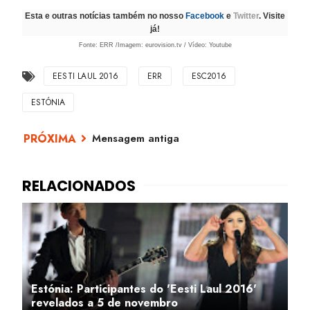
Esta e outras notícias também no nosso
Facebook
e
Twitter
. Visite
já!
Fonte: ERR /Imagem: eurovision.tv / Vídeo: Youtube
EESTI LAUL 2016
ERR
ESC2016
ESTÓNIA
Mensagem antiga
Estónia: Participantes do 'Eesti Laul 2016'
revelados a 5 de novembro