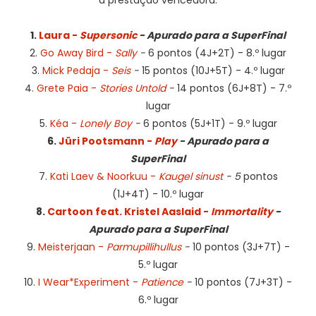
a prestação vencedora:
1.
Laura -
Supersonic
- Apurado para a SuperFinal
2.
Go Away Bird -
Sally
-
6 pontos (4J+2T) - 8.º lugar
3.
Mick Pedaja -
Seis
-
15 pontos (10J+5T) - 4.º lugar
4.
Grete Paia -
Stories Untold
-
14 pontos (6J+8T) - 7.º
lugar
5.
Kéa -
Lonely Boy
-
6 pontos (5J+1T) - 9.º lugar
6.
Jüri Pootsmann -
Play
- Apurado para a
SuperFinal
7.
Kati Laev & Noorkuu -
Kaugel sinust
- 5
pontos
(1J+4T) - 10.º lugar
8.
Cartoon feat. Kristel Aaslaid -
Immortality
-
Apurado para a SuperFinal
9.
Meisterjaan -
Parmupillihullus
-
10 pontos (3J+7T) -
5.º lugar
10.
I Wear*Experiment -
Patience
-
10
pontos (7J+3T) -
6.º lugar