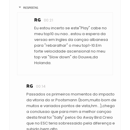
RESPOSTAS
RG
00:21
Eu estou incerto se este"Play" cabe no
meu top10 ou nao...estou a espera da
versao em Ingles da cançao albanesa
para "rebaralhar" o meu top1-10.Em
forte velocidade ascensional no meu
top vai "Slow down" do Douwe,da
Holanda.
RG
00:14
Passados os primeiros momentos do impacto
da vitoria do sr.Pootsmann (bom,muito bom de
muitos e variados pontos de vista,hm...),chego
a conclusao que para mim a melhor cançao
desta final foi "Sally" pelos Go Away Bird.Creio
que no ESC teria sobressaido pela diferença e
subido bem alto.