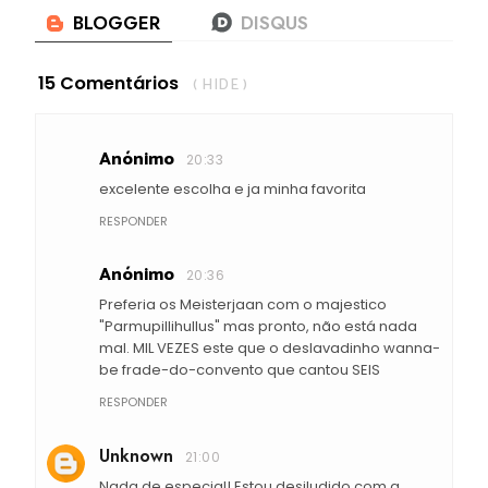
15 Comentários
( HIDE )
Anónimo
20:33
excelente escolha e ja minha favorita
RESPONDER
Anónimo
20:36
Preferia os Meisterjaan com o majestico
"Parmupillihullus" mas pronto, não está nada
mal. MIL VEZES este que o deslavadinho wanna-
be frade-do-convento que cantou SEIS
RESPONDER
Unknown
21:00
Nada de especial! Estou desiludido com a