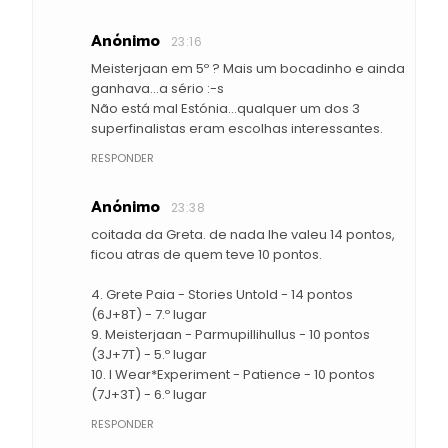
Anónimo
23:16
Meisterjaan em 5º ? Mais um bocadinho e ainda
ganhava...a sério :-s
Não está mal Estónia...qualquer um dos 3
superfinalistas eram escolhas interessantes.
RESPONDER
Anónimo
23:38
coitada da Greta. de nada lhe valeu 14 pontos,
ficou atras de quem teve 10 pontos.
4. Grete Paia - Stories Untold - 14 pontos
(6J+8T) - 7.º lugar
9. Meisterjaan - Parmupillihullus - 10 pontos
(3J+7T) - 5.º lugar
10. I Wear*Experiment - Patience - 10 pontos
(7J+3T) - 6.º lugar
RESPONDER