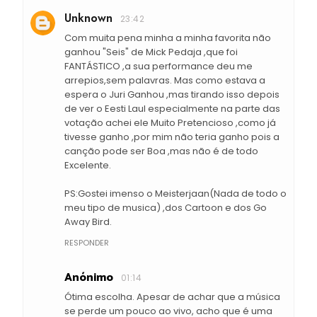
Unknown
23:42
Com muita pena minha a minha favorita não
ganhou "Seis" de Mick Pedaja ,que foi
FANTÁSTICO ,a sua performance deu me
arrepios,sem palavras. Mas como estava a
espera o Juri Ganhou ,mas tirando isso depois
de ver o Eesti Laul especialmente na parte das
votação achei ele Muito Pretencioso ,como já
tivesse ganho ,por mim não teria ganho pois a
canção pode ser Boa ,mas não é de todo
Excelente.
PS:Gostei imenso o Meisterjaan(Nada de todo o
meu tipo de musica) ,dos Cartoon e dos Go
Away Bird.
RESPONDER
Anónimo
01:14
Ótima escolha. Apesar de achar que a música
se perde um pouco ao vivo, acho que é uma