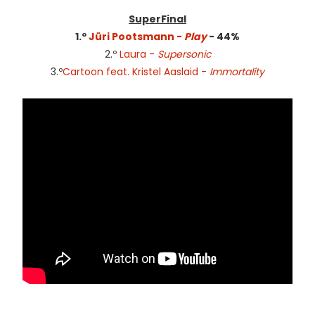
SuperFinal
1.º
Jüri Pootsmann -
Play
- 44%
2.º
Laura -
Supersonic
3.º
Cartoon feat. Kristel Aaslaid -
Immortality