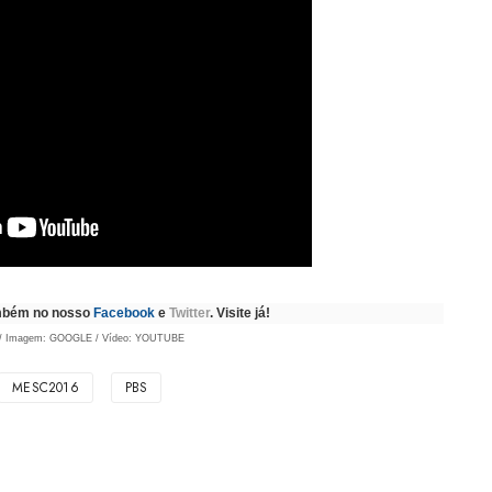
ambém no nosso
Facebook
e
Twitter
. Visite já!
x / Imagem: GOOGLE / Vídeo: YOUTUBE
MESC2016
PBS