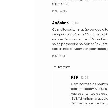
SITE!! <3 <3
RESPONDER
Anónimo
10:03
Os malteses tem razão porque a t
sempre a opção do 2ºlugar, eu at
mas está na cara que a TV-maltesa
só se passavam no países "ex-lest
coisas não deviam ser permitidas p
RESPONDER
RESPOSTAS
RTP
12:09
Com certeza,os maltes
defraudados!!!A EBUER 
representantes de cad
,SVT,YLE tinham clausu
da cançao vencedora.