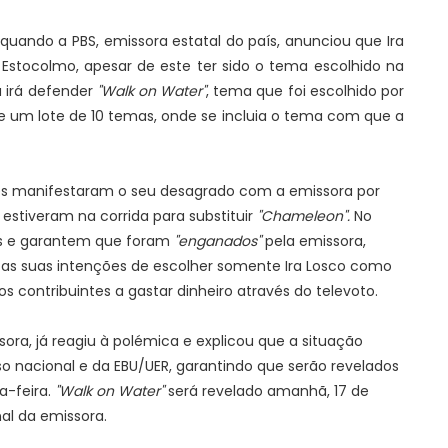
ando a PBS, emissora estatal do país, anunciou que Ira
stocolmo, apesar de este ter sido o tema escolhido na
a irá defender
"Walk on Water"
, tema que foi escolhido por
tre um lote de 10 temas, onde se incluia o tema com que a
es manifestaram o seu desagrado com a emissora por
 estiveram na corrida para substituir
"Chameleon".
No
cas e garantem que foram
"enganados"
pela emissora,
o as suas intenções de escolher somente Ira Losco como
s contribuintes a gastar dinheiro através do televoto.
sora, já reagiu à polémica e explicou que a situação
 nacional e da EBU/UER, garantindo que serão revelados
-feira.
"Walk on Water"
será revelado amanhã, 17 de
nal da emissora.