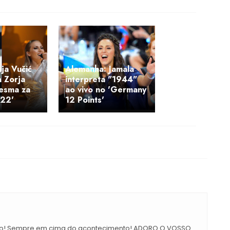
nja Vučić
Alemanha: Jamala
 Zorja
interpreta "1944"
Pesma za
ao vivo no 'Germany
'22'
12 Points'
lho! Sempre em cima do acontecimento! ADORO O VOSSO