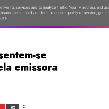
lítica de Privacidade
liver its services and to analyze traffic. Your IP address and us
rmance and security metrics to ensure quality of service, gene
C2026
EASC2026
PORTUGAL
LANÇAMENTOS
ESPE
buse.
 sentem-se
la emissora
6