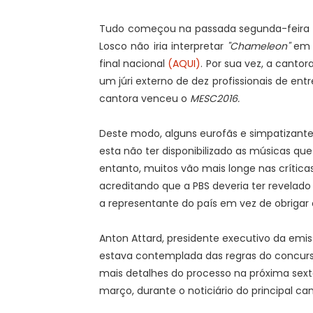
Tudo começou na passada segunda-feira qu
Losco não iria interpretar
"Chameleon"
em E
final nacional
(AQUI)
. Por sua vez, a cantor
um júri externo de dez profissionais de en
cantora venceu o
MESC2016.
Deste modo, alguns eurofãs e simpatizant
esta não ter disponibilizado as músicas que
entanto, muitos vão mais longe nas críti
acreditando que a PBS deveria ter revelad
a representante do país em vez de obrigar o
Anton Attard, presidente executivo da emis
estava contemplada das regras do concurso
mais detalhes do processo na próxima sexta
março, durante o noticiário do principal ca