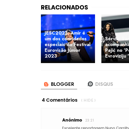
JESC2023: Amir é
um dos convidados
Sérvia: Sa
especiais do Festival
acompanha
Eurovisão Júnior
Pajić no '
2023
Evroviziju 
4 Comentários
( HIDE )
Anónimo
23:21
Excelente reportagem Nuno Carri