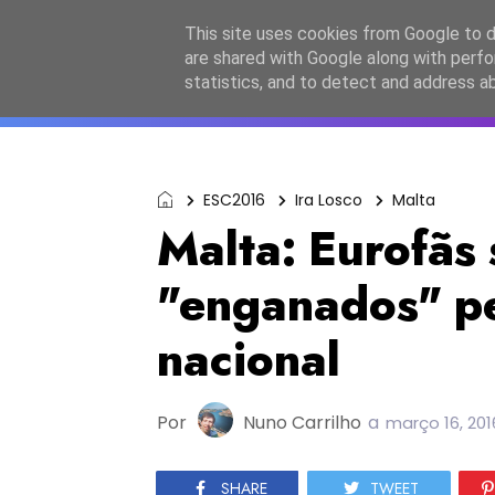
Início
Sobre a equipa
Contactos
Po
This site uses cookies from Google to de
are shared with Google along with perfo
ESC2027
JESC2026
F
statistics, and to detect and address a
ESC2016
Ira Losco
Malta
Malta: Eurofãs
"enganados" pe
nacional
Por
Nuno Carrilho
a
março 16, 201
SHARE
TWEET