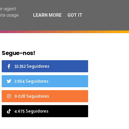
6 agosto 2026
er-agent
rate usage
LEARN MORE
GOT IT
CIAIS
CALENDÁRIO
Segue-nos!
32.352 Seguidores
2.854 Seguidores
9.028 Seguidores
4.675 Seguidores