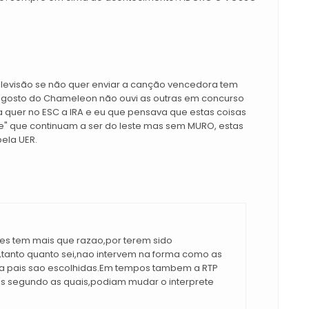
elevisão se não quer enviar a canção vencedora tem
é gosto do Chameleon não ouvi as outras em concurso
 quer no ESC a IRA e eu que pensava que estas coisas
e" que continuam a ser do leste mas sem MURO, estas
ela UER.
es tem mais que razao,por terem sido
,tanto quanto sei,nao intervem na forma como as
a pais sao escolhidas.Em tempos tambem a RTP
las segundo as quais,podiam mudar o interprete