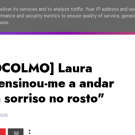
lítica de Privacidade
liver its services and to analyze traffic. Your IP address and us
rmance and security metrics to ensure quality of service, gene
C2026
EASC2026
PORTUGAL
LANÇAMENTOS
ESPE
buse.
OCOLMO] Laura
 ensinou-me a andar
sorriso no rosto"
2016