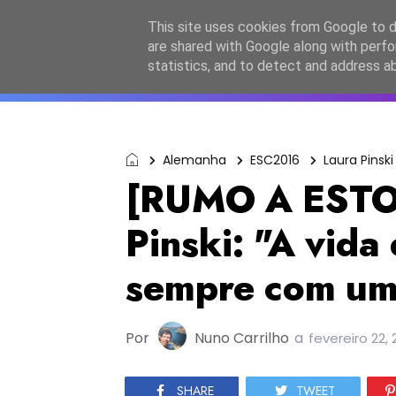
Início
Sobre a equipa
Contactos
Po
This site uses cookies from Google to de
are shared with Google along with perfo
ESC2027
JESC2026
F
statistics, and to detect and address a
Alemanha
ESC2016
Laura Pinski
[RUMO A EST
Pinski: "A vida
sempre com um 
Por
Nuno Carrilho
a
fevereiro 22, 
SHARE
TWEET