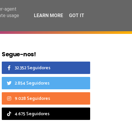
8 agosto 2026
er-agent
rate usage
LEARN MORE
GOT IT
CIAIS
CALENDÁRIO
Segue-nos!
32.352 Seguidores
2.854 Seguidores
9.028 Seguidores
4.675 Seguidores