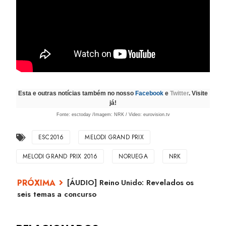
Esta e outras notícias também no nosso
Facebook
e
Twitter
. Visite
já!
Fonte: esctoday /Imagem: NRK / Video: eurovision.tv
ESC2016
MELODI GRAND PRIX
MELODI GRAND PRIX 2016
NORUEGA
NRK
[ÁUDIO] Reino Unido: Revelados os
seis temas a concurso