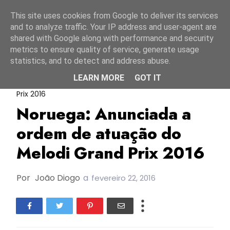
Início
6 agosto 2026
This site uses cookies from Google to deliver its services
and to analyze traffic. Your IP address and user-agent are
shared with Google along with performance and security
metrics to ensure quality of service, generate usage
statistics, and to detect and address abuse.
LEARN MORE
GOT IT
ESC2016
Melodi Grand Prix
Melodi Grand
Prix 2016
Noruega: Anunciada a
ordem de atuação do
Melodi Grand Prix 2016
Por
João Diogo
a
fevereiro 22, 2016