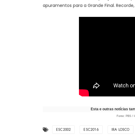
apuramentos para a Grande Final. Recorde,
Esta e outras notícias t
Fonte: PBS / I
ESC2002
ESC2016
IRA LOSCO