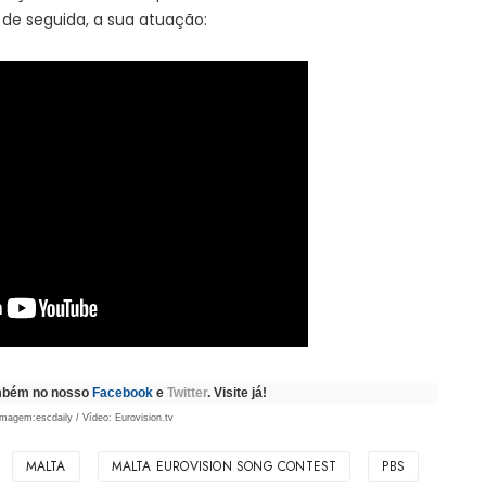
 de seguida, a sua atuação:
ambém no nosso
Facebook
e
Twitter
. Visite já!
magem:escdaily / Vídeo: Eurovision.tv
MALTA
MALTA EUROVISION SONG CONTEST
PBS