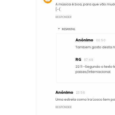
A música é boa, para que vão muda
[-(
RESPONDER
RESPOSTAS
Anónimo
00:50
Tambem gosto desta 
RG
07:49
22:11 -Segundo o texto t
paises/internacional.
Anónimo
23:56
Uma estrela como Ira Losco tem po
RESPONDER