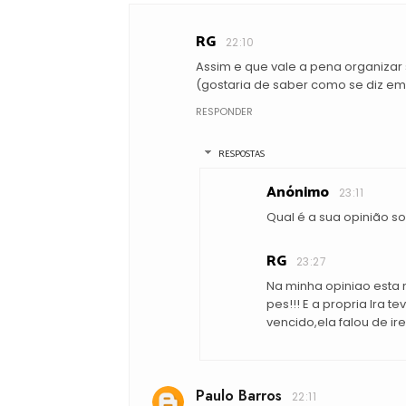
RG
22:10
Assim e que vale a pena organizar s
(gostaria de saber como se diz em 
RESPONDER
RESPOSTAS
Anónimo
23:11
Qual é a sua opinião s
RG
23:27
Na minha opiniao esta 
pes!!! E a propria Ira t
vencido,ela falou de i
Paulo Barros
22:11