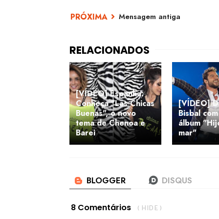
Mensagem antiga
[VÍDEO] Espanha:
Conheça "Las Chicas
[VÍDEO] D
Buenas", o novo
Bisbal com
tema de Chenoa e
álbum "Hij
Barei
mar"
8 Comentários
( HIDE )