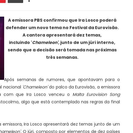
A emissora PBS confirmou que Ira Losco poderá
defender um novo tema no Festival da Eurovisão.
A cantora apresentará dez temas,
incluindo
'
Chameleon',
junto de um júri interno,
sendo que a decisão será tomada nas próximas
três semanas.
Após semanas de rumores, que apontavam para o
l nacional
'Chameleon'
do palco da Eurovisão, a emissora
ma com que Ira Losco venceu o
Malta Eurovision Song
stocolmo, algo que está contemplado nas regras da final
a emissora, Ira Losco apresentará dez temas junto de um
hameleon'.
O júri, composto por elementos de dez países