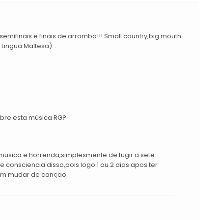
emifinais e finais de arromba!!! Small country,big mouth
Lingua Maltesa)...
obre esta música RG?
musica e horrenda,simplesmente de fugir a sete
eve consciencia disso,pois logo 1 ou 2 dias apos ter
rem mudar de cançao.