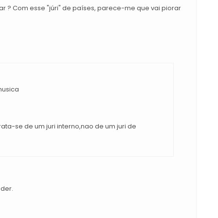
r ? Com esse "júri" de países, parece-me que vai piorar
musica
rata-se de um juri interno,nao de um juri de
der.