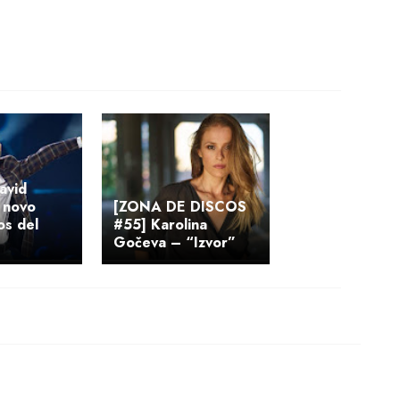
avid
 novo
[ZONA DE DISCOS
os del
#55] Karolina
Gočeva – “Izvor”