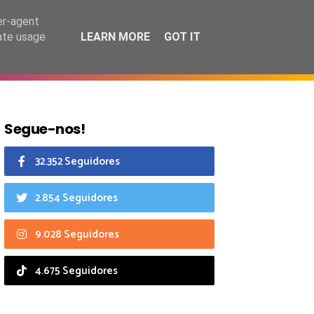
7 agosto 2026
er-agent
rate usage
LEARN MORE
GOT IT
CIAIS
CALENDÁRIO
Segue-nos!
32.352 Seguidores
2.854 Seguidores
9.028 Seguidores
4.675 Seguidores