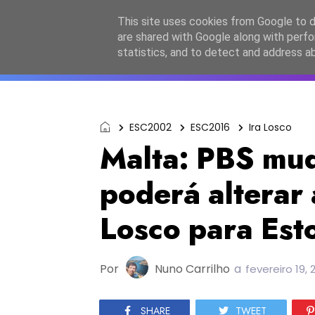
Início
Sobre a equipa
Contactos
Po
This site uses cookies from Google to de
are shared with Google along with perfo
ESC2027
JESC2026
F
statistics, and to detect and address a
ESC2002
ESC2016
Ira Losco
Malta: PBS mud
poderá alterar 
Losco para Est
Por
Nuno Carrilho
a
fevereiro 19, 
SHARE
TWEET