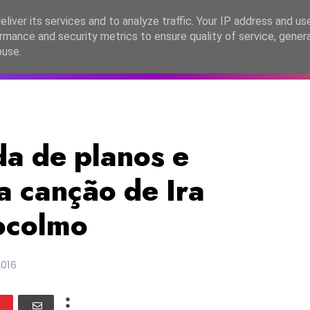
lítica de Privacidade
liver its services and to analyze traffic. Your IP address and us
rmance and security metrics to ensure quality of service, gene
C2026
EASC2026
PORTUGAL
LANÇAMENTOS
ESPE
buse.
a de planos e
a canção de Ira
ocolmo
2016