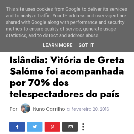
Início
6 agosto 2026
This site uses cookies from Google to deliver its services
and to analyze traffic. Your IP address and user-agent are
shared with Google along with performance and security
metrics to ensure quality of service, generate usage
statistics, and to detect and address abuse.
LEARN MORE
GOT IT
ESC2016
Greta Salóme
Islândia
Islândia: Vitória de Greta
Salóme foi acompanhada
por 70% dos
telespectadores do país
Por
Nuno Carrilho
a
fevereiro 28, 2016