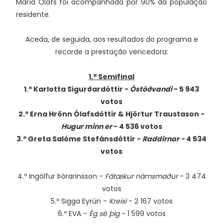
María Oláfs foi acompanhada por 90% da população
residente.
Aceda, de seguida, aos resultados do programa e
recorde a prestação vencedora:
1.ª Semifinal
1.º Karlotta Sigurðardóttir -
Óstöðvandi
- 5 943
votos
2.º Erna Hrönn Ólafsdóttir & Hjörtur Traustason -
Hugur minn er
- 4 536 votos
3.º Greta Salóme Stefánsdóttir -
Raddirnar -
4 534
votos
4.º Ingólfur Þórarinsson -
Fátækur námsmaður
- 3 474
votos
5.º Sigga Eyrún -
Kreisí
- 2 167 votos
6.º EVA -
Ég sé þig
- 1 599 votos