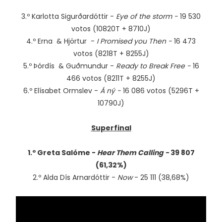
3.º Karlotta Sigurðardóttir -
Eye of the storm -
19 530
votos (10820T + 8710J)
4.º Erna & Hjörtur -
I Promised you Then -
16 473
votos (8218T + 8255J)
5.º Þórdís & Guðmundur -
Ready to Break Free -
16
466 votos (8211T + 8255J)
6.º Elísabet Ormslev -
Á ný -
16 086 votos (5296T +
10790J)
Superfinal
1.º
Greta Salóme -
Hear Them Calling -
39 807
(61,32%)
2.º Alda Dís Arnardóttir -
Now
- 25 111 (38,68%)