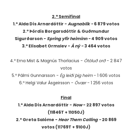
2.ª Semifinal
1.º Alda Dís Arnardóttir -
Augnablik -
6 879 votos
2.º Þórdís Borgarsdóttir & Guðmundur
Sigurðarson -
Spring yfir heiminn -
4 909 votos
3.º Elísabet Ormslev -
Á ný -
3 464 votos
4.º Erna Mist & Magnús Thorlacius -
Ótöluð orð
- 2 847
votos
5.º Pálmi Gunnarsson -
Ég leiði þig heim
- 1 606 votos
6.º Helgi Valur Ásgeirsson -
Óvær
- 1 256 votos
Final
1.º Alda Dís Arnardóttir -
Now
- 22 897 votos
(11846T + 11050J)
2.º Greta Salóme -
Hear Them Calling -
20 869
votos (11769T + 9100J)